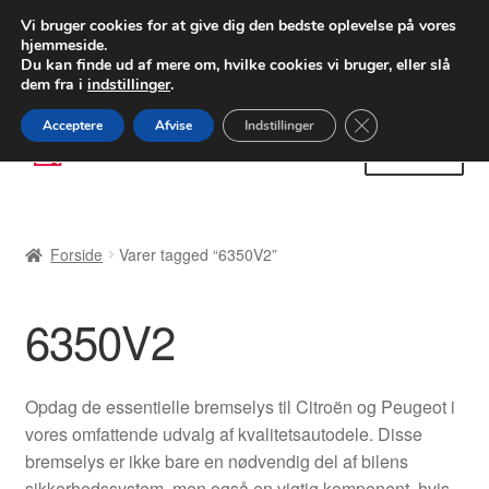
LEVERING fra 55 kr.
Vi bruger cookies for at give dig den bedste oplevelse på vores
hjemmeside.
FEDEX verdensomspændende forsendelse
Du kan finde ud af mere om, hvilke cookies vi bruger, eller slå
dem fra i
indstillinger
.
80 82 72 02
Man-fre 9-16
Close GDPR Cooki
Acceptere
Afvise
Indstillinger
Spring
Spring
Menu
til
til
navigation
indhold
Forside
Forside
Varer tagged “6350V2”
Betalinger
6350V2
Kasse
Klage
Opdag de essentielle bremselys til Citroën og Peugeot i
vores omfattende udvalg af kvalitetsautodele. Disse
Klageprocedure
bremselys er ikke bare en nødvendig del af bilens
sikkerhedssystem, men også en vigtig komponent, hvis