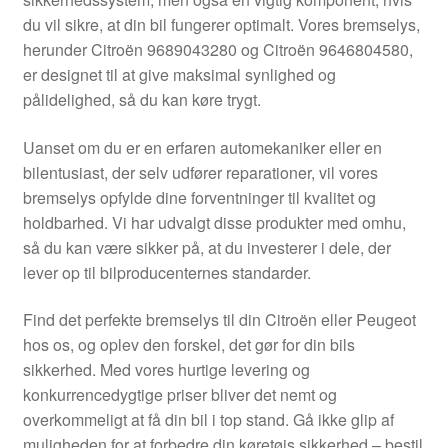
Kontakte
du vil sikre, at din bil fungerer optimalt. Vores bremselys,
herunder Citroën 9689043280 og Citroën 9646804580,
Kurv
er designet til at give maksimal synlighed og
pålidelighed, så du kan køre trygt.
Levering
Uanset om du er en erfaren automekaniker eller en
Min Konto
bilentusiast, der selv udfører reparationer, vil vores
bremselys opfylde dine forventninger til kvalitet og
holdbarhed. Vi har udvalgt disse produkter med omhu,
Om os
så du kan være sikker på, at du investerer i dele, der
lever op til bilproducenternes standarder.
Privatlivspolitik
Find det perfekte bremselys til din Citroën eller Peugeot
Vilkår og betingelser
hos os, og oplev den forskel, det gør for din bils
sikkerhed. Med vores hurtige levering og
konkurrencedygtige priser bliver det nemt og
overkommeligt at få din bil i top stand. Gå ikke glip af
muligheden for at forbedre din køretøjs sikkerhed – bestil