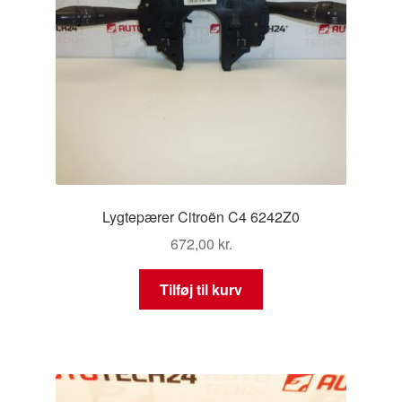
Lygtepærer Citroën C4 6242Z0
672,00
kr.
Tilføj til kurv