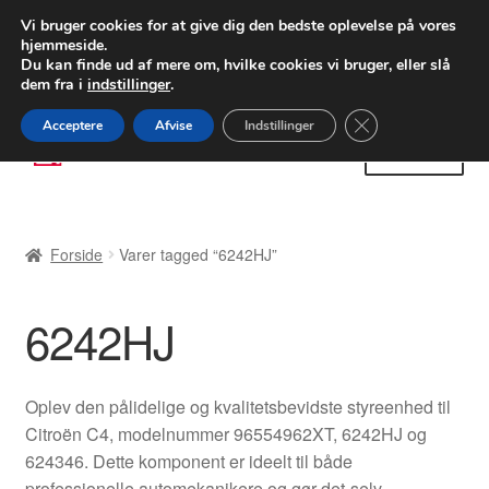
LEVERING fra 55 kr.
Vi bruger cookies for at give dig den bedste oplevelse på vores
hjemmeside.
FEDEX verdensomspændende forsendelse
Du kan finde ud af mere om, hvilke cookies vi bruger, eller slå
dem fra i
indstillinger
.
80 82 72 02
Man-fre 9-16
Close GDPR Cooki
Acceptere
Afvise
Indstillinger
Spring
Spring
Menu
til
til
navigation
indhold
Forside
Forside
Varer tagged “6242HJ”
Betalinger
6242HJ
Kasse
Klage
Oplev den pålidelige og kvalitetsbevidste styreenhed til
Citroën C4, modelnummer 96554962XT, 6242HJ og
Klageprocedure
624346. Dette komponent er ideelt til både
professionelle automekanikere og gør-det-selv