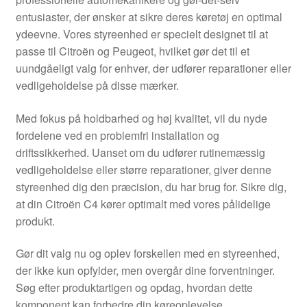
Kontakte
entusiaster, der ønsker at sikre deres køretøj en optimal
ydeevne. Vores styreenhed er specielt designet til at
Kurv
passe til Citroën og Peugeot, hvilket gør det til et
uundgåeligt valg for enhver, der udfører reparationer eller
Levering
vedligeholdelse på disse mærker.
Min Konto
Med fokus på holdbarhed og høj kvalitet, vil du nyde
fordelene ved en problemfri installation og
driftssikkerhed. Uanset om du udfører rutinemæssig
Om os
vedligeholdelse eller større reparationer, giver denne
styreenhed dig den præcision, du har brug for. Sikre dig,
Privatlivspolitik
at din Citroën C4 kører optimalt med vores pålidelige
produkt.
Vilkår og betingelser
Gør dit valg nu og oplev forskellen med en styreenhed,
der ikke kun opfylder, men overgår dine forventninger.
Søg efter produktartigen og opdag, hvordan dette
komponent kan forbedre din køreoplevelse.