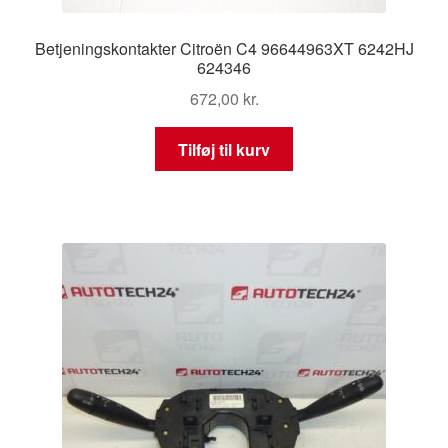
Betjeningskontakter Citroën C4 96644963XT 6242HJ
624346
672,00
kr.
Tilføj til kurv