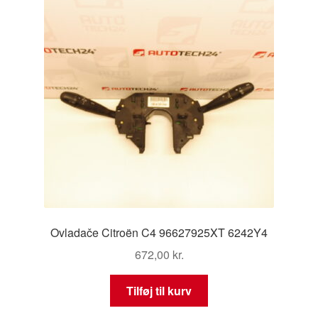
Ovladače Citroën C4 96627925XT 6242Y4
672,00
kr.
Tilføj til kurv