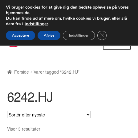
LEVERING fra 55 kr.
Vi bruger cookies for at give dig den bedste oplevelse på vores
hjemmeside.
FEDEX verdensomspændende forsendelse
Du kan finde ud af mere om, hvilke cookies vi bruger, eller slå
dem fra i
indstillinger
.
80 82 72 02
Man-fre 9-16
Close GDPR Cooki
Acceptere
Afvise
Indstillinger
Spring
Spring
Menu
til
til
navigation
indhold
Forside
Forside
Varer tagged “6242.HJ”
Betalinger
6242.HJ
Kasse
Klage
Klageprocedure
Sorteret
Viser 3 resultater
efter