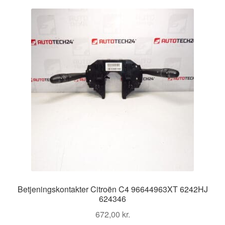
Kontakte
seneste
Kurv
Levering
Min Konto
Om os
Privatlivspolitik
Vilkår og betingelser
Betjeningskontakter Citroën C4 96644963XT 6242HJ
624346
672,00
kr.