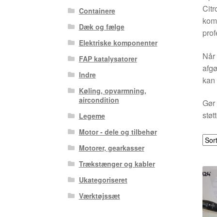
Cit
Containere
komp
Dæk og fælge
prof
Elektriske komponenter
Når 
FAP katalysatorer
afgø
Indre
kan 
Køling, opvarmning,
aircondition
Gør 
støt
Legeme
Motor - dele og tilbehør
Motorer, gearkasser
Trækstænger og kabler
Ukategoriseret
Værktøjssæt