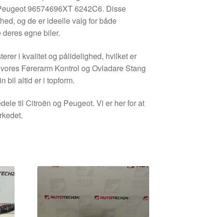
 Peugeot 96574696XT 6242C6. Disse
hed, og de er ideelle valg for både
 deres egne biler.
rer i kvalitet og pålidelighed, hvilket er
Med vores Førerarm Kontrol og Ovladare Stang
 bil altid er i topform.
le til Citroën og Peugeot. Vi er her for at
rkedet.