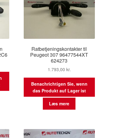
ën
Ratbetjeningskontakter til
2C6
Peugeot 307 96477544XT
624273
1.793,00
kr.
n
Benachrichtigen Sie, wenn
t
das Produkt auf Lager ist
Læs mere