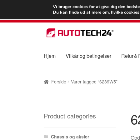
LEVERING fra 55
Vi bruger cookies for at give dig den bedst
Du kan finde ud af mere om, hvilke cookies v
Spring
Spring
til
til
navigation
indhold
Hjem
Vilkår og betingelser
Retur &
Forside
Betalinger
Kasse
Klage
Klageproced
Forside
Varer tagged “6239W5”
Vilkår og betingelser
6
Product categories
Chassis og aksler
Opda