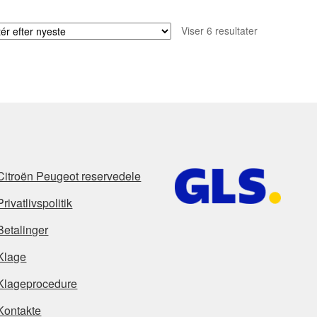
Sorteret
Viser 6 resultater
efter
seneste
Citroën Peugeot reservedele
Privatlivspolitik
Betalinger
Klage
Klageprocedure
Kontakte