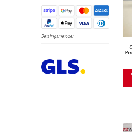
Betalingsmetoder
S
Pe