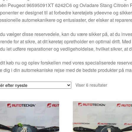
roën Peugeot 96595091XT 6242C6 og Ovladare Stang Citroën
onenter er designet til at forbedre køretøjets ydeevne og sikker
essionelle automekanikere og entusiaster, der elsker at reparere
du vælger disse reservedele, kan du være sikker på, at du investe
rende for at sikre, at dit køretøj opretholder en optimal drift. 
du let udføre reparationer og vedligeholdelse, hvilket sikrer, at din
dit køb nu og oplev forskellen med vores specialiserede reservede
te dig i din automekaniske rejse med de bedste produkter på ma
Sorteret
Viser 6 resultater
efter
seneste