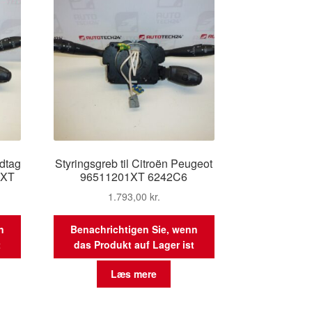
ndtag
Styringsgreb til Citroën Peugeot
0XT
96511201XT 6242C6
1.793,00
kr.
n
Benachrichtigen Sie, wenn
t
das Produkt auf Lager ist
Læs mere