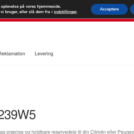
 kr.
FEDEX verdens
e oplevelse på vores hjemmeside.
Acceptere
i bruger, eller slå dem fra i
indstillinger
.
80 82 7
 Reklamation
Levering
ure
Kontakte
Kurv
Levering
Min Konto
Om os
Privatlivspolitik
239W5
g præcise og holdbare reservedele til din Citroën eller Peugeo