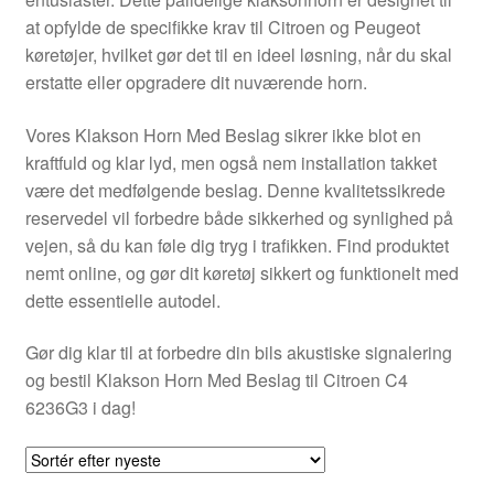
Kontakte
at opfylde de specifikke krav til Citroen og Peugeot
køretøjer, hvilket gør det til en ideel løsning, når du skal
Kurv
erstatte eller opgradere dit nuværende horn.
Levering
Vores Klakson Horn Med Beslag sikrer ikke blot en
kraftfuld og klar lyd, men også nem installation takket
Min Konto
være det medfølgende beslag. Denne kvalitetssikrede
reservedel vil forbedre både sikkerhed og synlighed på
vejen, så du kan føle dig tryg i trafikken. Find produktet
Om os
nemt online, og gør dit køretøj sikkert og funktionelt med
dette essentielle autodel.
Privatlivspolitik
Gør dig klar til at forbedre din bils akustiske signalering
Vilkår og betingelser
og bestil Klakson Horn Med Beslag til Citroen C4
6236G3 i dag!