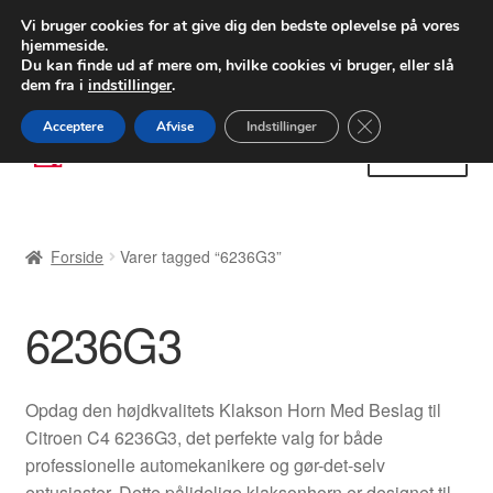
LEVERING fra 55 kr.
Vi bruger cookies for at give dig den bedste oplevelse på vores
hjemmeside.
FEDEX verdensomspændende forsendelse
Du kan finde ud af mere om, hvilke cookies vi bruger, eller slå
dem fra i
indstillinger
.
80 82 72 02
Man-fre 9-16
Close GDPR Cooki
Acceptere
Afvise
Indstillinger
Spring
Spring
Menu
til
til
navigation
indhold
Forside
Forside
Varer tagged “6236G3”
Betalinger
6236G3
Kasse
Klage
Opdag den højdkvalitets Klakson Horn Med Beslag til
Citroen C4 6236G3, det perfekte valg for både
Klageprocedure
professionelle automekanikere og gør-det-selv
entusiaster. Dette pålidelige klaksonhorn er designet til