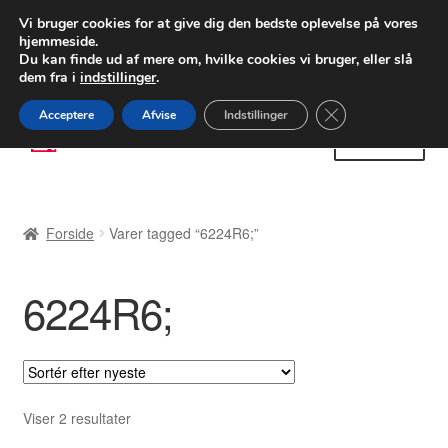
LEVERING fra 55 kr.
Vi bruger cookies for at give dig den bedste oplevelse på vores
hjemmeside.
FEDEX verdensomspændende forsendelse
Du kan finde ud af mere om, hvilke cookies vi bruger, eller slå
dem fra i
indstillinger
.
80 82 72 02
Man-fre 9-16
Close GDPR Cooki
Acceptere
Afvise
Indstillinger
Spring
Spring
Menu
til
til
navigation
indhold
Forside
Forside
Varer tagged “6224R6;”
Betalinger
6224R6;
Kasse
Klage
Klageprocedure
Sorteret
Viser 2 resultater
efter