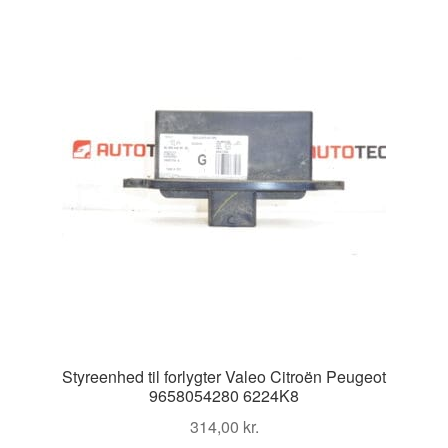
Kontakte
seneste
Kurv
Levering
Min Konto
Om os
Privatlivspolitik
Vilkår og betingelser
Styreenhed til forlygter Valeo Citroën Peugeot
9658054280 6224K8
314,00
kr.