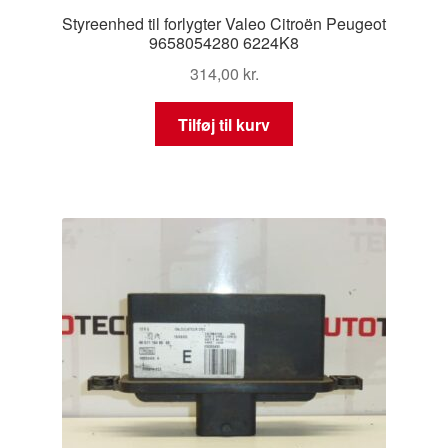
Styreenhed til forlygter Valeo Citroën Peugeot
9658054280 6224K8
314,00
kr.
Tilføj til kurv