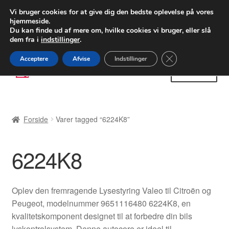
LEVERING fra 55 kr.
Vi bruger cookies for at give dig den bedste oplevelse på vores
hjemmeside.
FEDEX verdensomspændende forsendelse
Du kan finde ud af mere om, hvilke cookies vi bruger, eller slå
dem fra i
indstillinger
.
80 82 72 02
Man-fre 9-16
Close GDPR Cooki
Acceptere
Afvise
Indstillinger
Spring
Spring
Menu
til
til
navigation
indhold
Forside
Forside
Varer tagged “6224K8”
Betalinger
6224K8
Kasse
Klage
Oplev den fremragende Lysestyring Valeo til Citroën og
Peugeot, modelnummer 9651116480 6224K8, en
Klageprocedure
kvalitetskomponent designet til at forbedre din bils
lyskontrolsystem. Denne autocore er ideel til