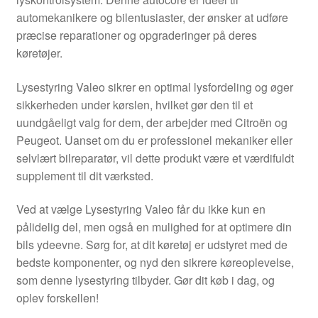
Kontakte
automekanikere og bilentusiaster, der ønsker at udføre
præcise reparationer og opgraderinger på deres
Kurv
køretøjer.
Levering
Lysestyring Valeo sikrer en optimal lysfordeling og øger
sikkerheden under kørslen, hvilket gør den til et
Min Konto
uundgåeligt valg for dem, der arbejder med Citroën og
Peugeot. Uanset om du er professionel mekaniker eller
selvlært bilreparatør, vil dette produkt være et værdifuldt
Om os
supplement til dit værksted.
Privatlivspolitik
Ved at vælge Lysestyring Valeo får du ikke kun en
pålidelig del, men også en mulighed for at optimere din
Vilkår og betingelser
bils ydeevne. Sørg for, at dit køretøj er udstyret med de
bedste komponenter, og nyd den sikrere køreoplevelse,
som denne lysestyring tilbyder. Gør dit køb i dag, og
oplev forskellen!