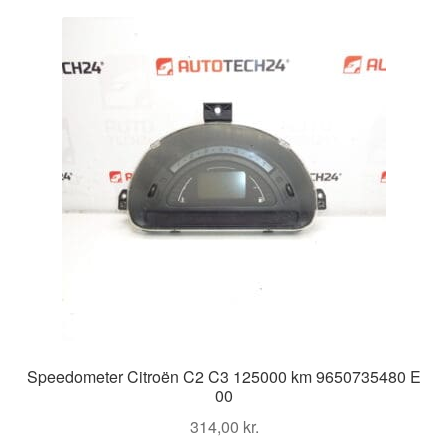
Kontakte
Kurv
Levering
Min Konto
Om os
Privatlivspolitik
Vilkår og betingelser
Speedometer Citroën C2 C3 125000 km 9650735480 E
00
314,00
kr.