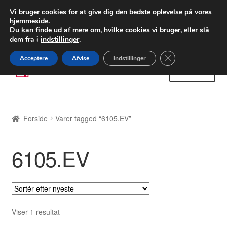
LEVERING fra 55 kr.
Vi bruger cookies for at give dig den bedste oplevelse på vores
hjemmeside.
FEDEX verdensomspændende forsendelse
Du kan finde ud af mere om, hvilke cookies vi bruger, eller slå
dem fra i
indstillinger
.
80 82 72 02
Man-fre 9-16
Close GDPR Cooki
Acceptere
Afvise
Indstillinger
Spring
Spring
Menu
til
til
navigation
indhold
Forside
Forside
Varer tagged “6105.EV”
Betalinger
6105.EV
Kasse
Klage
Klageprocedure
Viser 1 resultat