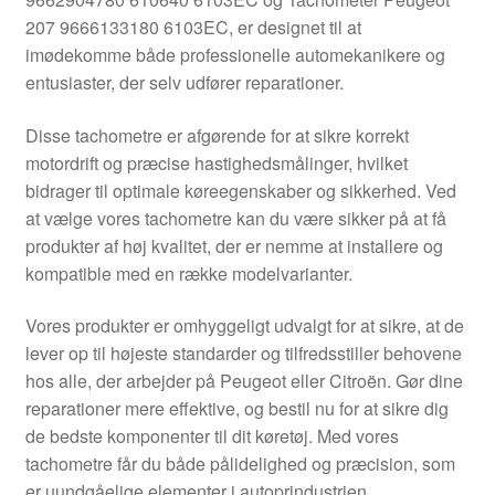
Kontakte
207 9666133180 6103EC, er designet til at
imødekomme både professionelle automekanikere og
Kurv
entusiaster, der selv udfører reparationer.
Levering
Disse tachometre er afgørende for at sikre korrekt
motordrift og præcise hastighedsmålinger, hvilket
Min Konto
bidrager til optimale køreegenskaber og sikkerhed. Ved
at vælge vores tachometre kan du være sikker på at få
produkter af høj kvalitet, der er nemme at installere og
Om os
kompatible med en række modelvarianter.
Privatlivspolitik
Vores produkter er omhyggeligt udvalgt for at sikre, at de
lever op til højeste standarder og tilfredsstiller behovene
Vilkår og betingelser
hos alle, der arbejder på Peugeot eller Citroën. Gør dine
reparationer mere effektive, og bestil nu for at sikre dig
de bedste komponenter til dit køretøj. Med vores
tachometre får du både pålidelighed og præcision, som
er uundgåelige elementer i autoprindustrien.