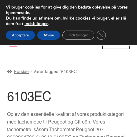
LEVERING fra 55 kr.
Vi bruger cookies for at give dig den bedste oplevelse på vores
hjemmeside.
FEDEX verdensomspændende forsendelse
Du kan finde ud af mere om, hvilke cookies vi bruger, eller slå
dem fra i
indstillinger
.
80 82 72 02
Man-fre 9-16
Close GDPR Cooki
Acceptere
Afvise
Indstillinger
Spring
Spring
Menu
til
til
navigation
indhold
Forside
Forside
Varer tagged “6103EC”
Betalinger
6103EC
Kasse
Klage
Oplev den essentielle kvalitet af vores produktkategori
med tachometre til Peugeot og Citroën. Vores
Klageprocedure
tachometre, såsom Tachometer Peugeot 207
9662904780 610640 6103EC og Tachometer Peugeot