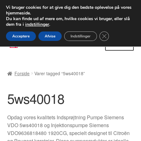
LEVERING fra 55 kr.
Vi bruger cookies for at give dig den bedste oplevelse på vores
hjemmeside.
FEDEX verdensomspændende forsendelse
Du kan finde ud af mere om, hvilke cookies vi bruger, eller slå
dem fra i
indstillinger
.
80 82 72 02
Man-fre 9-16
Close GDPR Cooki
Acceptere
Afvise
Indstillinger
Spring
Spring
Menu
til
til
navigation
indhold
Forside
Forside
Varer tagged “5ws40018”
Betalinger
5ws40018
Kasse
Klage
Opdag vores kvalitets Indsprøjtning Pumpe Siemens
VDO 5ws40018 og Injektionspumpe Siemens
Klageprocedure
VDO9636818480 1920CG, specielt designet til Citroën
og Peugeot køretøjer. Disse pumpeprodukter er ideelle