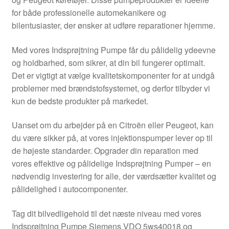
Kontakte
for både professionelle automekanikere og
bilentusiaster, der ønsker at udføre reparationer hjemme.
Kurv
Med vores Indsprøjtning Pumpe får du pålidelig ydeevne
Levering
og holdbarhed, som sikrer, at din bil fungerer optimalt.
Det er vigtigt at vælge kvalitetskomponenter for at undgå
Min Konto
problemer med brændstofsystemet, og derfor tilbyder vi
kun de bedste produkter på markedet.
Om os
Uanset om du arbejder på en Citroën eller Peugeot, kan
du være sikker på, at vores injektionspumper lever op til
Privatlivspolitik
de højeste standarder. Opgrader din reparation med
vores effektive og pålidelige Indsprøjtning Pumper – en
Vilkår og betingelser
nødvendig investering for alle, der værdsætter kvalitet og
pålidelighed i autocomponenter.
Tag dit bilvedligehold til det næste niveau med vores
Indsprøjtning Pumpe Siemens VDO 5ws40018 og