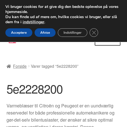
LEVERING fra 55 kr.
Vi bruger cookies for at give dig den bedste oplevelse på vores
hjemmeside.
FEDEX verdensomspændende forsendelse
Du kan finde ud af mere om, hvilke cookies vi bruger, eller slå
dem fra i
indstillinger
.
80 82 72 02
Man-fre 9-16
Close GDPR Cooki
Acceptere
Afvise
Indstillinger
Spring
Spring
Menu
til
til
navigation
indhold
Forside
Forside
Varer tagged “5e2228200”
Betalinger
5e2228200
Kasse
Klage
Varmeblæser til Citroën og Peugeot er en uundværlig
reservedel for både professionelle automekanikere og
Klageprocedure
gør-det-selv bilentusiaster, der ønsker at sikre optimal
varme- og ventilation i deres køretøj. Denne