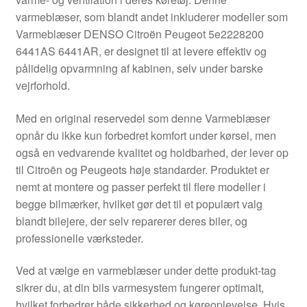
Kontakte
varmeblæser, som blandt andet inkluderer modeller som
Varmeblæser DENSO Citroën Peugeot 5e2228200
Kurv
6441AS 6441AR, er designet til at levere effektiv og
pålidelig opvarmning af kabinen, selv under barske
Levering
vejrforhold.
Min Konto
Med en original reservedel som denne Varmeblæser
opnår du ikke kun forbedret komfort under kørsel, men
også en vedvarende kvalitet og holdbarhed, der lever op
Om os
til Citroën og Peugeots høje standarder. Produktet er
nemt at montere og passer perfekt til flere modeller i
Privatlivspolitik
begge bilmærker, hvilket gør det til et populært valg
blandt bilejere, der selv reparerer deres biler, og
Vilkår og betingelser
professionelle værksteder.
Ved at vælge en varmeblæser under dette produkt-tag
sikrer du, at din bils varmesystem fungerer optimalt,
hvilket forbedrer både sikkerhed og køreoplevelse. Hvis