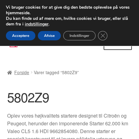
LEVERING fra 55 kr.
Vi bruger cookies for at give dig den bedste oplevelse på vores
hjemmeside.
FEDEX verdensomspændende forsendelse
Du kan finde ud af mere om, hvilke cookies vi bruger, eller slå
dem fra i
indstillinger
.
80 82 72 02
Man-fre 9-16
Close GDPR Cooki
Acceptere
Afvise
Indstillinger
Spring
Spring
Menu
til
til
navigation
indhold
Forside
Forside
Varer tagged “5802Z9”
Betalinger
5802Z9
Kasse
Klage
Oplev vores højkvalitets startere designet til Citroën og
Peugeot, herunder den imponerende Starter 62.000 km
Klageprocedure
Valeo CL5 1.6 HDI 9662854080. Denne starter er
specielt konstrueret til at levere pålidelig ydeevne og