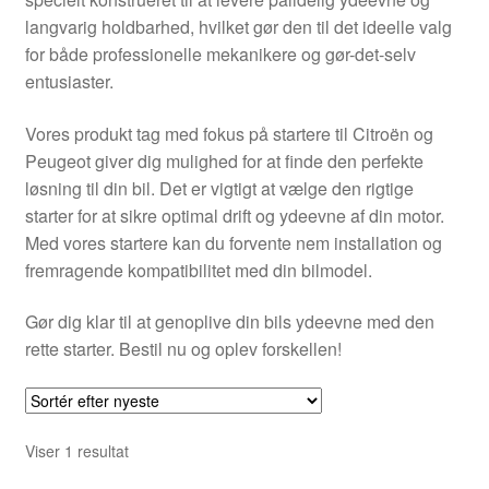
Kontakte
langvarig holdbarhed, hvilket gør den til det ideelle valg
for både professionelle mekanikere og gør-det-selv
Kurv
entusiaster.
Levering
Vores produkt tag med fokus på startere til Citroën og
Peugeot giver dig mulighed for at finde den perfekte
Min Konto
løsning til din bil. Det er vigtigt at vælge den rigtige
starter for at sikre optimal drift og ydeevne af din motor.
Med vores startere kan du forvente nem installation og
Om os
fremragende kompatibilitet med din bilmodel.
Privatlivspolitik
Gør dig klar til at genoplive din bils ydeevne med den
rette starter. Bestil nu og oplev forskellen!
Vilkår og betingelser
Viser 1 resultat