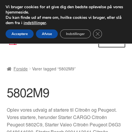
LEVERING fra 55 kr.
Vi bruger cookies for at give dig den bedste oplevelse på vores
hjemmeside.
FEDEX verdensomspændende forsendelse
Du kan finde ud af mere om, hvilke cookies vi bruger, eller slå
dem fra i
indstillinger
.
80 82 72 02
Man-fre 9-16
Close GDPR Cooki
Acceptere
Afvise
Indstillinger
Spring
Spring
Menu
til
til
navigation
indhold
Forside
Forside
Varer tagged “5802M9”
Betalinger
5802M9
Kasse
Klage
Oplev vores udvalg af startere til Citroën og Peugeot.
Vores startere, herunder Starter CARGO Citroën
Klageprocedure
Peugeot 5802C9, Starter Valeo Citroën Peugeot D6G3
9648644680, Starter Bosch 0001112041 Citroën