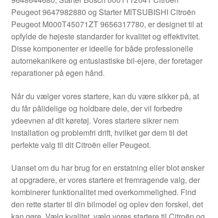
Kontakte
Peugeot 9647982880 og Starter MITSUBISHI Citroën
Peugeot M000T45071ZT 9656317780, er designet til at
Kurv
opfylde de højeste standarder for kvalitet og effektivitet.
Disse komponenter er ideelle for både professionelle
Levering
automekanikere og entusiastiske bil-ejere, der foretager
reparationer på egen hånd.
Min Konto
Når du vælger vores startere, kan du være sikker på, at
du får pålidelige og holdbare dele, der vil forbedre
Om os
ydeevnen af dit køretøj. Vores startere sikrer nem
installation og problemfri drift, hvilket gør dem til det
Privatlivspolitik
perfekte valg til dit Citroën eller Peugeot.
Vilkår og betingelser
Uanset om du har brug for en erstatning eller blot ønsker
at opgradere, er vores startere et fremragende valg, der
kombinerer funktionalitet med overkommelighed. Find
den rette starter til din bilmodel og oplev den forskel, det
kan gøre. Vælg kvalitet, vælg vores startere til Citroën og