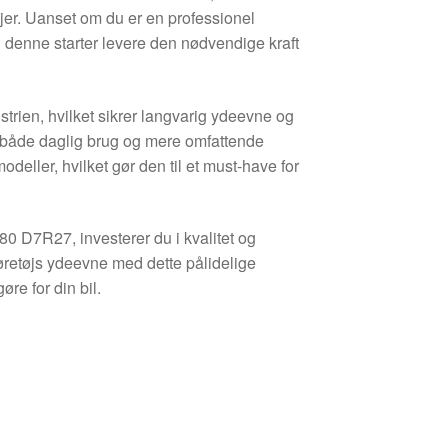
øjer. Uanset om du er en professionel
l denne starter levere den nødvendige kraft
ustrien, hvilket sikrer langvarig ydeevne og
il både daglig brug og mere omfattende
modeller, hvilket gør den til et must-have for
0 D7R27, investerer du i kvalitet og
øretøjs ydeevne med dette pålidelige
øre for din bil.