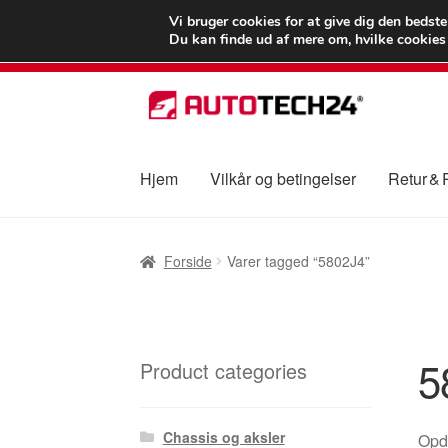
LEVERING fra 55
Vi bruger cookies for at give dig den bedst
Du kan finde ud af mere om, hvilke cookies v
Spring
Spring
til
til
navigation
indhold
Hjem
Vilkår og betingelser
Retur &
Forside
Betalinger
Kasse
Klage
Klageproced
Forside
Varer tagged “5802J4”
Vilkår og betingelser
5
Product categories
Chassis og aksler
Opda