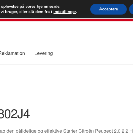
 kr.
FEDEX verdens
e oplevelse på vores hjemmeside.
Acceptere
i bruger, eller slå dem fra i
indstillinger
.
80 82 7
 Reklamation
Levering
ure
Kontakte
Kurv
Levering
Min Konto
Om os
Privatlivspolitik
802J4
g den pålidelige og effektive Starter Citroën Peugeot 2.0 2.