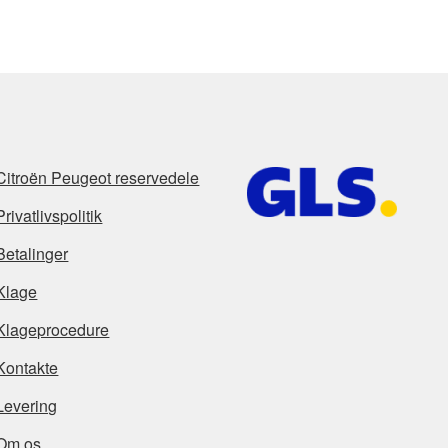
Citroën Peugeot reservedele
Privatlivspolitik
Betalinger
Klage
Klageprocedure
Kontakte
Levering
Om os