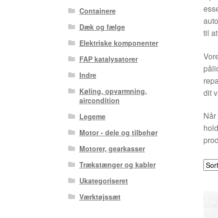
esse
Containere
auto
Dæk og fælge
til 
Elektriske komponenter
Vore
FAP katalysatorer
påli
Indre
repa
Køling, opvarmning,
dit 
aircondition
Når 
Legeme
hold
Motor - dele og tilbehør
prod
Motorer, gearkasser
Trækstænger og kabler
Ukategoriseret
Værktøjssæt