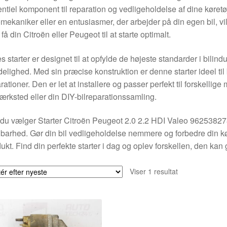
ntiel komponent til reparation og vedligeholdelse af dine køret
mekaniker eller en entusiasmer, der arbejder på din egen bil, vi
at få din Citroën eller Peugeot til at starte optimalt.
s starter er designet til at opfylde de højeste standarder i bilind
delighed. Med sin præcise konstruktion er denne starter ideel t
rationer. Den er let at installere og passer perfekt til forskellige 
værksted eller din DIY-bilreparationssamling.
du vælger Starter Citroën Peugeot 2.0 2.2 HDI Valeo 962538278
barhed. Gør din bil vedligeholdelse nemmere og forbedre din k
ukt. Find din perfekte starter i dag og oplev forskellen, den kan g
Viser 1 resultat