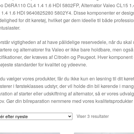
o D6RA110 CL4 1.4 1.6 HDI 5802FP, Alternator Valeo CL15 1.4
1.4 1.6 HDI 9640825280 5802Y4. Disse komponenter er designet
delighed for dit køretøj, hvilket gør dem ideelle til både profess
ntusiaster.
orstår vigtigheden af at have pålidelige reservedele, når du skal
tartere og alternatorer fra Valeo er ikke bare holdbare, men ogs
ifikationer, der kræves af Citroën og Peugeot. Hver komponent er 
øjeste standarder for kvalitet og ydeevne.
du vælger vores produkter, får du ikke kun en løsning til dit kør
sterer i førsteklasses udstyr, der vil holde din bil kørende i mang
ration af starter eller udskiftning af alternator, så er vores ud
v. Gør din bilreparation nemmere med vores kvalitetsprodukter 
Sorteret
Viser 3 resultater
efter
seneste