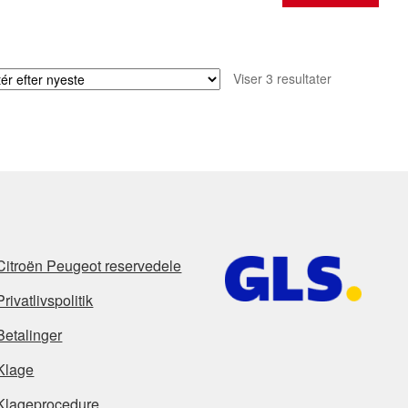
Sorteret
Viser 3 resultater
efter
seneste
Citroën Peugeot reservedele
Privatlivspolitik
Betalinger
Klage
Klageprocedure