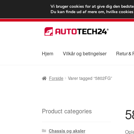
LEVERING fra 55
Vi bruger cookies for at give dig den bedst
Du kan finde ud af mere om, hvilke cookies v
Spring
Spring
til
til
navigation
indhold
Hjem
Vilkår og betingelser
Retur &
Forside
Betalinger
Kasse
Klage
Klageproced
Forside
Varer tagged “5802FG”
Vilkår og betingelser
5
Product categories
Chassis og aksler
Ople