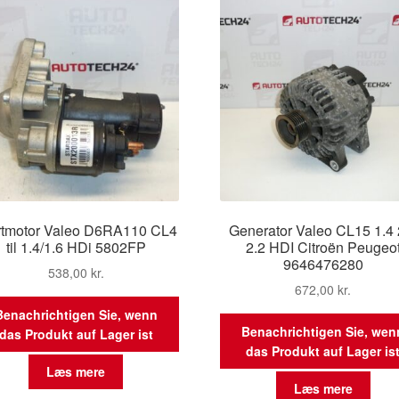
rtmotor Valeo D6RA110 CL4
Generator Valeo CL15 1.4 
til 1.4/1.6 HDi 5802FP
2.2 HDI Citroën Peugeo
9646476280
538,00
kr.
672,00
kr.
Benachrichtigen Sie, wenn
Benachrichtigen Sie, wen
das Produkt auf Lager ist
das Produkt auf Lager is
Læs mere
Læs mere