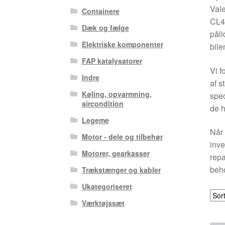
Vale
Containere
CL4 
Dæk og fælge
påli
Elektriske komponenter
bile
FAP katalysatorer
Vi f
Indre
af s
Køling, opvarmning,
spec
aircondition
de h
Legeme
Når 
Motor - dele og tilbehør
inve
Motorer, gearkasser
repa
beho
Trækstænger og kabler
Ukategoriseret
Værktøjssæt