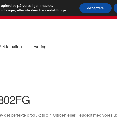
 kr.
FEDEX verdens
e oplevelse på vores hjemmeside.
Acceptere
i bruger, eller slå dem fra i
indstillinger
.
80 82 7
 Reklamation
Levering
ure
Kontakte
Kurv
Levering
Min Konto
Om os
Privatlivspolitik
802FG
v det perfekte produkt til din Citroën eller Peugeot med vores ud