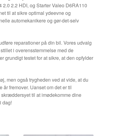
 2.0 2.2 HDI, og Starter Valeo D6RA110
 til at sikre optimal ydeevne og
ionelle automekanikere og gør-det-selv
 udføre reparationer på din bil. Vores udvalg
å stillet i overensstemmelse med de
grundigt testet for at sikre, at den opfylder
etøj, men også trygheden ved at vide, at du
e år fremover. Uanset om det er til
valg skræddersyet til at imødekomme dine
i dag!