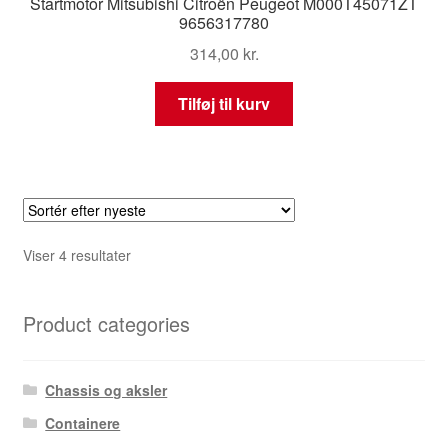
Startmotor Mitsubishi Citroën Peugeot M000T45071ZT
9656317780
314,00
kr.
Tilføj til kurv
Sorteret
Viser 4 resultater
efter
seneste
Product categories
Chassis og aksler
Containere