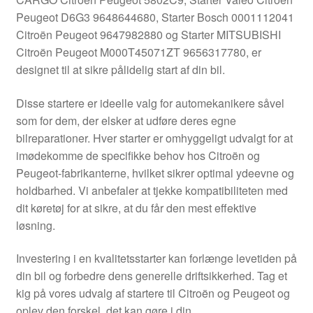
Kontakte
Peugeot D6G3 9648644680, Starter Bosch 0001112041
Citroën Peugeot 9647982880 og Starter MITSUBISHI
Kurv
Citroën Peugeot M000T45071ZT 9656317780, er
designet til at sikre pålidelig start af din bil.
Levering
Disse startere er ideelle valg for automekanikere såvel
Min Konto
som for dem, der elsker at udføre deres egne
bilreparationer. Hver starter er omhyggeligt udvalgt for at
imødekomme de specifikke behov hos Citroën og
Om os
Peugeot-fabrikanterne, hvilket sikrer optimal ydeevne og
holdbarhed. Vi anbefaler at tjekke kompatibiliteten med
Privatlivspolitik
dit køretøj for at sikre, at du får den mest effektive
løsning.
Vilkår og betingelser
Investering i en kvalitetsstarter kan forlænge levetiden på
din bil og forbedre dens generelle driftsikkerhed. Tag et
kig på vores udvalg af startere til Citroën og Peugeot og
oplev den forskel, det kan gøre i din