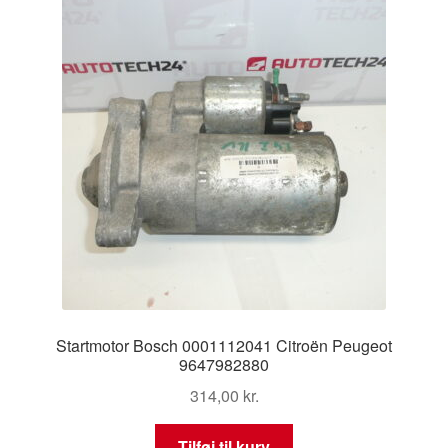
Startmotor Bosch 0001112041 Citroën Peugeot
9647982880
314,00
kr.
Tilføj til kurv