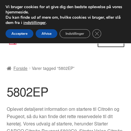
LEVERING fra 55 kr.
Vi bruger cookies for at give dig den bedste oplevelse på vores
hjemmeside.
FEDEX verdensomspændende forsendelse
Du kan finde ud af mere om, hvilke cookies vi bruger, eller slå
dem fra i
indstillinger
.
80 82 72 02
Man-fre 9-16
Close GDPR Cooki
Acceptere
Afvise
Indstillinger
Spring
Spring
Menu
til
til
navigation
indhold
Forside
Forside
Varer tagged “5802EP”
Betalinger
5802EP
Kasse
Klage
Oplevet detaljeret information om startere til Citroën og
Peugeot, så du kan finde det rette reservedele til dit
Klageprocedure
køretøj. Vores udvalg af startere, herunder Starter
CARGO Citroën Peugeot 5802C9, Starter Valeo Citroën