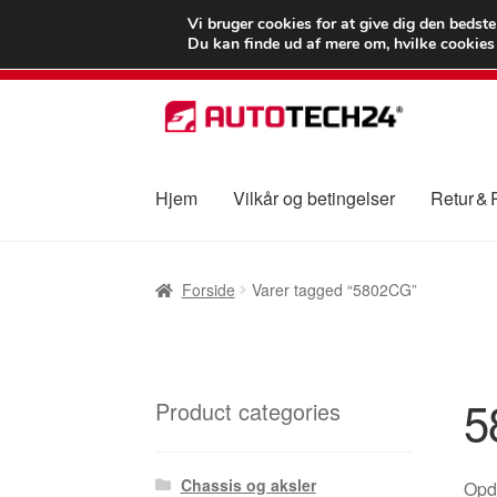
LEVERING fra 55
Vi bruger cookies for at give dig den bedst
Du kan finde ud af mere om, hvilke cookies v
Spring
Spring
til
til
navigation
indhold
Hjem
Vilkår og betingelser
Retur &
Forside
Betalinger
Kasse
Klage
Klageproced
Forside
Varer tagged “5802CG”
Vilkår og betingelser
5
Product categories
Chassis og aksler
Opda