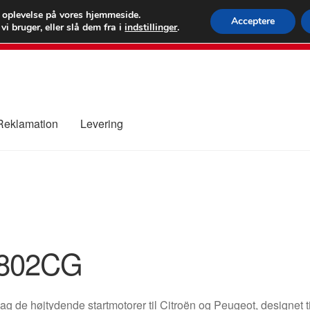
 kr.
FEDEX verdens
e oplevelse på vores hjemmeside.
Acceptere
i bruger, eller slå dem fra i
indstillinger
.
80 82 7
 Reklamation
Levering
ure
Kontakte
Kurv
Levering
Min Konto
Om os
Privatlivspolitik
802CG
g de højtydende startmotorer til Citroën og Peugeot, designet 