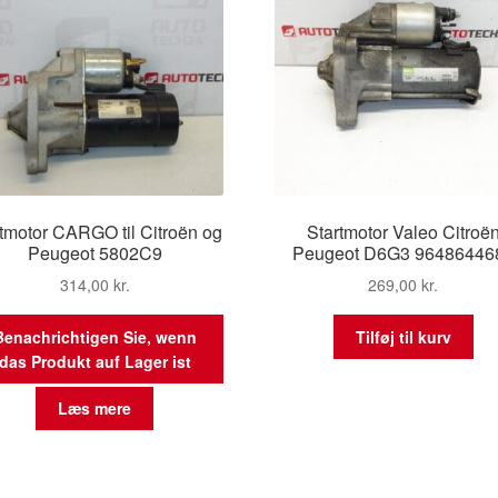
tmotor CARGO til Citroën og
Startmotor Valeo Citroë
Peugeot 5802C9
Peugeot D6G3 96486446
314,00
kr.
269,00
kr.
Benachrichtigen Sie, wenn
Tilføj til kurv
das Produkt auf Lager ist
Læs mere