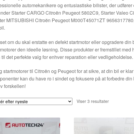
essionelle automekanikere og entusiastiske bilister, der udfører
under Starter CARGO Citroën Peugeot 5802C9, Starter Valeo 
ter MITSUBISHI Citroën Peugeot M000T45071ZT 9656317780, sik
il.
et om du skal erstatte en defekt startmotor eller opgradere din b
tmotorer den ideelle løsning. Disse produkter er fremstillet med h
til det perfekte valg for enhver reparation eller vedligeholdelse.
 startmotorer til Citroën og Peugeot for at sikre, at din bil er klar
onenter kan du have ro i sindet og fokusere på at forbedre din b
v forskellen!
Sorteret
Viser 3 resultater
efter
seneste