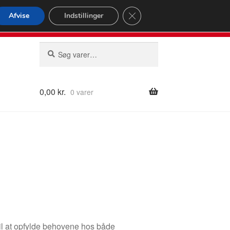
omspændende forsendelse
Close GDPR Cookie Banner
Afvise
Indstillinger
2 02
Man-fre 9-16
Søg
Søg
efter:
0,00
kr.
0 varer
til at opfylde behovene hos både