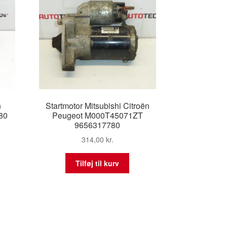
n
Startmotor Mitsubishi Citroën
80
Peugeot M000T45071ZT
9656317780
314,00
kr.
Tilføj til kurv