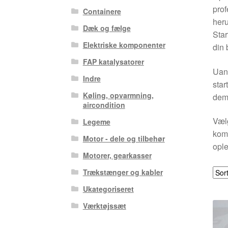
prof
Containere
her
Dæk og fælge
Star
Elektriske komponenter
din b
FAP katalysatorer
Uans
Indre
star
Køling, opvarmning,
dem 
aircondition
Vælg
Legeme
komp
Motor - dele og tilbehør
ople
Motorer, gearkasser
Trækstænger og kabler
Ukategoriseret
Værktøjssæt