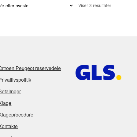
Sorteret
Viser 3 resultater
efter
seneste
Citroën Peugeot reservedele
Privatlivspolitik
Betalinger
Klage
Klageprocedure
Kontakte