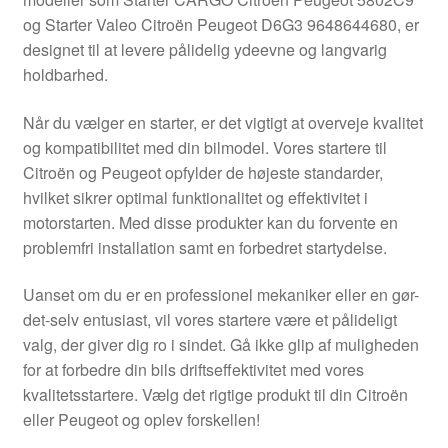
Kontakte
og Starter Valeo Citroën Peugeot D6G3 9648644680, er
designet til at levere pålidelig ydeevne og langvarig
Kurv
holdbarhed.
Levering
Når du vælger en starter, er det vigtigt at overveje kvalitet
og kompatibilitet med din bilmodel. Vores startere til
Min Konto
Citroën og Peugeot opfylder de højeste standarder,
hvilket sikrer optimal funktionalitet og effektivitet i
motorstarten. Med disse produkter kan du forvente en
Om os
problemfri installation samt en forbedret startydelse.
Privatlivspolitik
Uanset om du er en professionel mekaniker eller en gør-
det-selv entusiast, vil vores startere være et pålideligt
Vilkår og betingelser
valg, der giver dig ro i sindet. Gå ikke glip af muligheden
for at forbedre din bils driftseffektivitet med vores
kvalitetsstartere. Vælg det rigtige produkt til din Citroën
eller Peugeot og oplev forskellen!