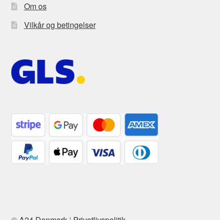
Om os
Vilkår og betingelser
©
A24 Danmark
|
Privatlivspolitik