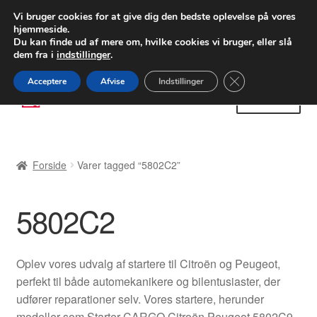
LEVERING fra 55 kr.
Vi bruger cookies for at give dig den bedste oplevelse på vores
hjemmeside.
FEDEX verdensomspændende forsendelse
Du kan finde ud af mere om, hvilke cookies vi bruger, eller slå
dem fra i
indstillinger
.
80 82 72 02
Man-fre 9-16
Close GDPR Cooki
Acceptere
Afvise
Indstillinger
Spring
Spring
Menu
til
til
navigation
indhold
Forside
Forside
Varer tagged “5802C2”
Betalinger
5802C2
Kasse
Klage
Oplev vores udvalg af startere til Citroën og Peugeot,
perfekt til både automekanikere og bilentusiaster, der
Klageprocedure
udfører reparationer selv. Vores startere, herunder
modeller som Starter CARGO Citroën Peugeot 5802C9