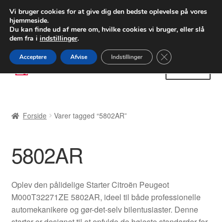
LEVERING fra 55 kr.
Vi bruger cookies for at give dig den bedste oplevelse på vores
hjemmeside.
FEDEX verdensomspændende forsendelse
Du kan finde ud af mere om, hvilke cookies vi bruger, eller slå
dem fra i
indstillinger
.
80 82 72 02
Man-fre 9-16
Close GDPR Cooki
Acceptere
Afvise
Indstillinger
Spring
Spring
Menu
til
til
navigation
indhold
Forside
Forside
Varer tagged “5802AR”
Betalinger
5802AR
Kasse
Klage
Oplev den pålidelige Starter Citroën Peugeot
M000T32271ZE 5802AR, ideel til både professionelle
Klageprocedure
automekanikere og gør-det-selv bilentusiaster. Denne
starter er designet til at opfylde de højeste standarder for