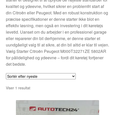
Kontakte
kvalitet og ydeevne, hvilket sikrer en problemfri start af
din Citroën eller Peugeot. Med en robust konstruktion og
Kurv
præcise specifikationer er denne starter ikke blot en
effektiv løsning, men også en investering i dit køretøjs
Levering
levetid. Uanset om du arbejder i en professionel garage
eller reparerer din bil derhjemme, er denne starter et
Min Konto
uundgåeligt valg til at sikre, at din bil altid er klar til vejen.
Vælg Starter Citroën Peugeot M000T32271ZE 5802AR
for pålidelighed og ydeevne – fordi dit køretøj fortjener
Om os
det bedste.
Privatlivspolitik
Vilkår og betingelser
Viser 1 resultat