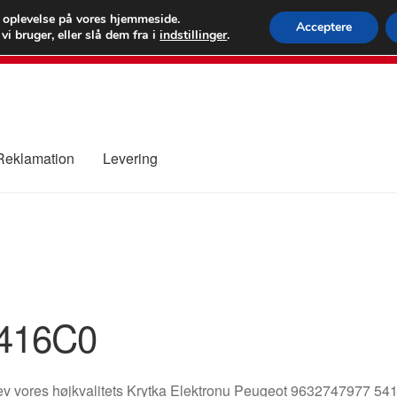
 kr.
FEDEX verdens
e oplevelse på vores hjemmeside.
Acceptere
i bruger, eller slå dem fra i
indstillinger
.
80 82 7
 Reklamation
Levering
ure
Kontakte
Kurv
Levering
Min Konto
Om os
Privatlivspolitik
416C0
v vores højkvalitets Krytka Elektronu Peugeot 9632747977 5416