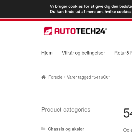
LEVERING fra 55
Vi bruger cookies for at give dig den bedst
Du kan finde ud af mere om, hvilke cookies v
Spring
Spring
til
til
navigation
indhold
Hjem
Vilkår og betingelser
Retur &
Forside
Betalinger
Kasse
Klage
Klageproced
Forside
Varer tagged “5416C0”
Vilkår og betingelser
5
Product categories
Chassis og aksler
Ople