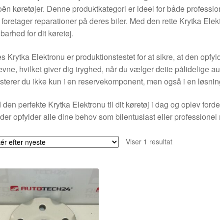
oën køretøjer. Denne produktkategori er ideel for både professi
 foretager reparationer på deres biler. Med den rette Krytka Elekt
barhed for dit køretøj.
s Krytka Elektronu er produktionstestet for at sikre, at den opfyl
vne, hvilket giver dig tryghed, når du vælger dette pålidelige a
sterer du ikke kun i en reservekomponent, men også i en løsning
 den perfekte Krytka Elektronu til dit køretøj i dag og oplev ford
 der opfylder alle dine behov som bilentusiast eller professionel
Viser 1 resultat