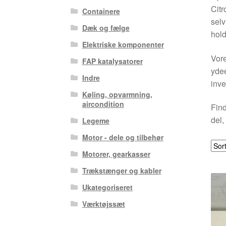
Citr
Containere
selv
Dæk og fælge
hold
Elektriske komponenter
Vore
FAP katalysatorer
ydee
Indre
inve
Køling, opvarmning,
aircondition
Find
del,
Legeme
Motor - dele og tilbehør
Motorer, gearkasser
Trækstænger og kabler
Ukategoriseret
Værktøjssæt