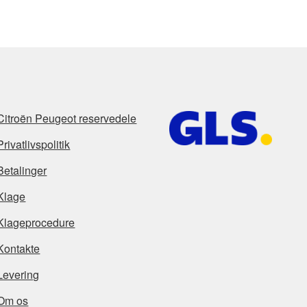
Citroën Peugeot reservedele
Privatlivspolitik
Betalinger
Klage
Klageprocedure
Kontakte
Levering
Om os