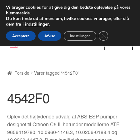
LEVERING fra 55 kr.
Vi bruger cookies for at give dig den bedste oplevelse på vores
hjemmeside.
FEDEX verdensomspændende forsendelse
Du kan finde ud af mere om, hvilke cookies vi bruger, eller slå
dem fra i
indstillinger
.
80 82 72 02
Man-fre 9-16
Close GDPR Cooki
Acceptere
Afvise
Indstillinger
Spring
Spring
Menu
til
til
navigation
indhold
Forside
Forside
Varer tagged “4542F0”
Betalinger
4542F0
Kasse
Klage
Oplev det højtydende udvalg af ABS ESP-pumper
designet til Citroën C5 II, herunder modellerne ATE
Klageprocedure
9656419780, 10.0960-1146.3, 10.0206-0188.4 og
10.0960-1147.3. Disse kvalitetskomponenter er