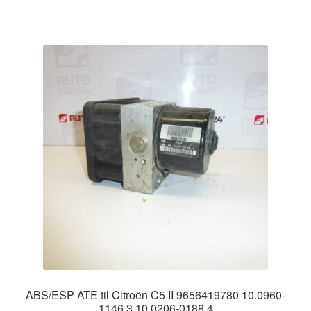
ABS/ESP ATE til Citroën C5 II 9656419780 10.0960-
1146.3 10.0206-0188.4