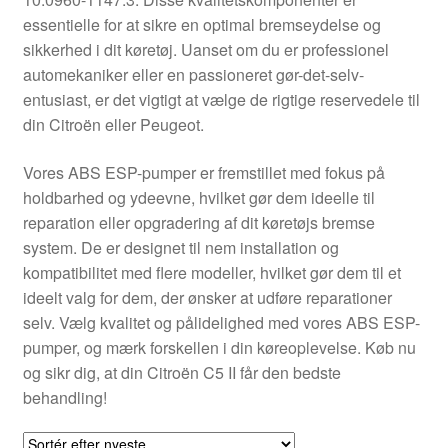
Kontakte
essentielle for at sikre en optimal bremseydelse og
sikkerhed i dit køretøj. Uanset om du er professionel
Kurv
automekaniker eller en passioneret gør-det-selv-
entusiast, er det vigtigt at vælge de rigtige reservedele til
Levering
din Citroën eller Peugeot.
Min Konto
Vores ABS ESP-pumper er fremstillet med fokus på
holdbarhed og ydeevne, hvilket gør dem ideelle til
reparation eller opgradering af dit køretøjs bremse
Om os
system. De er designet til nem installation og
kompatibilitet med flere modeller, hvilket gør dem til et
Privatlivspolitik
ideelt valg for dem, der ønsker at udføre reparationer
selv. Vælg kvalitet og pålidelighed med vores ABS ESP-
Vilkår og betingelser
pumper, og mærk forskellen i din køreoplevelse. Køb nu
og sikr dig, at din Citroën C5 II får den bedste
behandling!