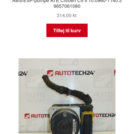
ABS/ESP-pumpe ATE Citroën C5 II 10.0960-1140.3
9657061080
314,00
kr.
Tilføj til kurv