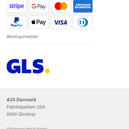
Betalingsmetoder
A24 Danmark
Fabriksparken 22A
2600 Glostrup
(Det bruges ikke til klager)