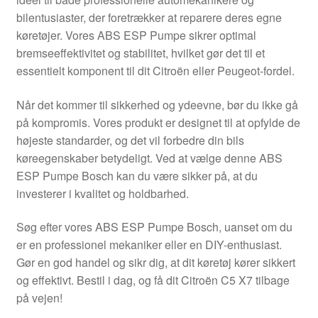
Kontakte
bilentusiaster, der foretrækker at reparere deres egne
køretøjer. Vores ABS ESP Pumpe sikrer optimal
Kurv
bremseeffektivitet og stabilitet, hvilket gør det til et
essentielt komponent til dit Citroën eller Peugeot-fordel.
Levering
Når det kommer til sikkerhed og ydeevne, bør du ikke gå
Min Konto
på kompromis. Vores produkt er designet til at opfylde de
højeste standarder, og det vil forbedre din bils
køreegenskaber betydeligt. Ved at vælge denne ABS
Om os
ESP Pumpe Bosch kan du være sikker på, at du
investerer i kvalitet og holdbarhed.
Privatlivspolitik
Søg efter vores ABS ESP Pumpe Bosch, uanset om du
Vilkår og betingelser
er en professionel mekaniker eller en DIY-enthusiast.
Gør en god handel og sikr dig, at dit køretøj kører sikkert
og effektivt. Bestil i dag, og få dit Citroën C5 X7 tilbage
på vejen!