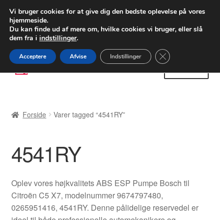
LEVERING fra 55 kr.
Vi bruger cookies for at give dig den bedste oplevelse på vores
hjemmeside.
FEDEX verdensomspændende forsendelse
Du kan finde ud af mere om, hvilke cookies vi bruger, eller slå
dem fra i
indstillinger
.
80 82 72 02
Man-fre 9-16
Close GDPR Cooki
Acceptere
Afvise
Indstillinger
Spring
Spring
Menu
til
til
navigation
indhold
Forside
Forside
Varer tagged “4541RY”
Betalinger
4541RY
Kasse
Klage
Oplev vores højkvalitets ABS ESP Pumpe Bosch til
Citroën C5 X7, modelnummer 9674797480,
Klageprocedure
0265951416, 4541RY. Denne pålidelige reservedel er
ideel til både professionelle automekanikere og