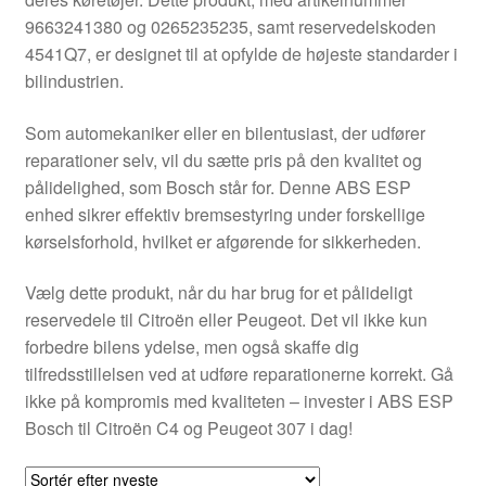
Kontakte
9663241380 og 0265235235, samt reservedelskoden
4541Q7, er designet til at opfylde de højeste standarder i
Kurv
bilindustrien.
Levering
Som automekaniker eller en bilentusiast, der udfører
reparationer selv, vil du sætte pris på den kvalitet og
Min Konto
pålidelighed, som Bosch står for. Denne ABS ESP
enhed sikrer effektiv bremsestyring under forskellige
kørselsforhold, hvilket er afgørende for sikkerheden.
Om os
Vælg dette produkt, når du har brug for et pålideligt
Privatlivspolitik
reservedele til Citroën eller Peugeot. Det vil ikke kun
forbedre bilens ydelse, men også skaffe dig
Vilkår og betingelser
tilfredsstillelsen ved at udføre reparationerne korrekt. Gå
ikke på kompromis med kvaliteten – invester i ABS ESP
Bosch til Citroën C4 og Peugeot 307 i dag!