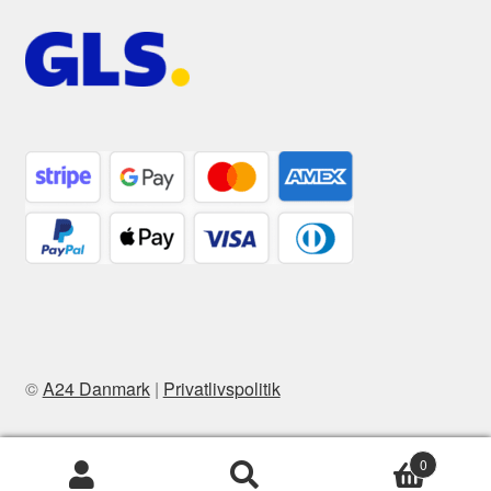
©
A24 Danmark
|
Privatlivspolitik
0
Søg
Søg