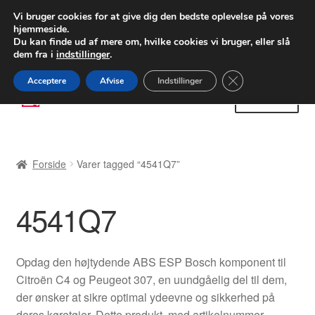
LEVERING fra 55 kr.
Vi bruger cookies for at give dig den bedste oplevelse på vores
hjemmeside.
FEDEX verdensomspændende forsendelse
Du kan finde ud af mere om, hvilke cookies vi bruger, eller slå
dem fra i
indstillinger
.
80 82 72 02
Man-fre 9-16
Close GDPR Cooki
Acceptere
Afvise
Indstillinger
Spring
Spring
Menu
til
til
navigation
indhold
Forside
Forside
Varer tagged “4541Q7”
Betalinger
4541Q7
Kasse
Klage
Opdag den højtydende ABS ESP Bosch komponent til
Citroën C4 og Peugeot 307, en uundgåelig del til dem,
Klageprocedure
der ønsker at sikre optimal ydeevne og sikkerhed på
deres køretøjer. Dette produkt, med artikelnummer