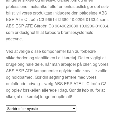
Kontakte
professionel mekaniker eller en entusiastisk gør-det-selv
bilist, vil vores produkttag inkludere den pålidelige ABS
Kurv
ESP ATE Citroën C3 9651412380 10.0206-0133.4 samt
ABS ESP ATE Citroën C3 9649029080 10.0206-0103.4,
Levering
som er designet til at forbedre bremsesystemets
ydeevne.
Min Konto
Ved at vælge disse komponenter kan du forbedre
sikkerheden og stabiliteten i dit køretøj. Det er vigtigt at
Om os
bruge originale dele, når man arbejder på biler, og vores
ABS ESP ATE komponenter opfylder alle krav til kvalitet
Privatlivspolitik
og holdbarhed. Gør din søgning lettere med vores
omfattende udvalg – vælg ABS ESP ATE til Citroën C3
Vilkår og betingelser
og oplev forskellen allerede i dag. Gør dit køb nu for at
sikre, at dit køretøj fungerer optimalt!