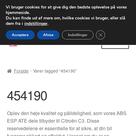
LEVERING fra 55 kr.
Vi bruger cookies for at give dig den bedste oplevelse på vores
hjemmeside.
FEDEX verdensomspændende forsendelse
Du kan finde ud af mere om, hvilke cookies vi bruger, eller slå
dem fra i
indstillinger
.
80 82 72 02
Man-fre 9-16
Close GDPR Cooki
Acceptere
Afvise
Indstillinger
Spring
Spring
Menu
til
til
navigation
indhold
Forside
Forside
Varer tagged “454190”
Betalinger
454190
Kasse
Klage
Oplev den høje kvalitet og pålidelighed, som vores ABS
ESP ATE dele tilbyder til Citroën C3. Disse
Klageprocedure
reservedelene er essentielle for at sikre, at din bil
fungerer sikkert og effektivt. Uanset om du er en