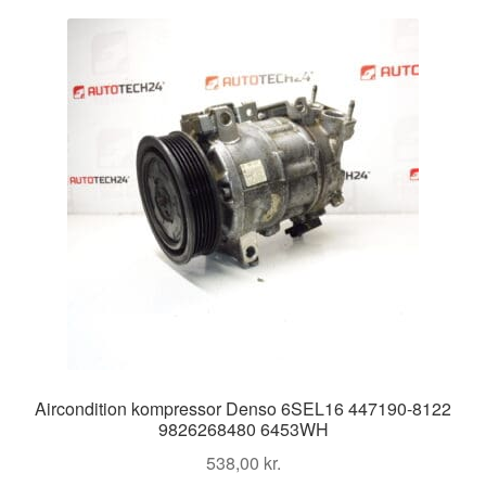
Kontakte
Kurv
Levering
Min Konto
Om os
Privatlivspolitik
Vilkår og betingelser
Aircondition kompressor Denso 6SEL16 447190-8122
9826268480 6453WH
538,00
kr.