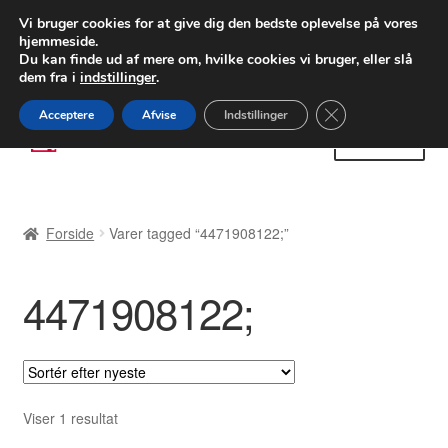
LEVERING fra 55 kr.
Vi bruger cookies for at give dig den bedste oplevelse på vores
hjemmeside.
FEDEX verdensomspændende forsendelse
Du kan finde ud af mere om, hvilke cookies vi bruger, eller slå
dem fra i
indstillinger
.
80 82 72 02
Man-fre 9-16
Close GDPR Cooki
Acceptere
Afvise
Indstillinger
Spring
Spring
Menu
til
til
navigation
indhold
Forside
Forside
Varer tagged “4471908122;”
Betalinger
4471908122;
Kasse
Klage
Klageprocedure
Viser 1 resultat