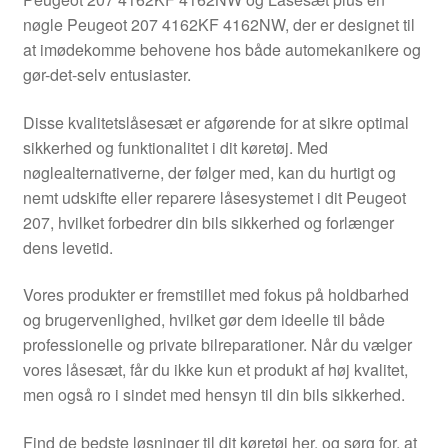
Kontakte
nøgle Peugeot 207 4162KF 4162NW, der er designet til
at imødekomme behovene hos både automekanikere og
Kurv
gør-det-selv entusiaster.
Levering
Disse kvalitetslåsesæt er afgørende for at sikre optimal
sikkerhed og funktionalitet i dit køretøj. Med
Min Konto
nøglealternativerne, der følger med, kan du hurtigt og
nemt udskifte eller reparere låsesystemet i dit Peugeot
207, hvilket forbedrer din bils sikkerhed og forlænger
Om os
dens levetid.
Privatlivspolitik
Vores produkter er fremstillet med fokus på holdbarhed
og brugervenlighed, hvilket gør dem ideelle til både
Vilkår og betingelser
professionelle og private bilreparationer. Når du vælger
vores låsesæt, får du ikke kun et produkt af høj kvalitet,
men også ro i sindet med hensyn til din bils sikkerhed.
Find de bedste løsninger til dit køretøj her, og sørg for, at