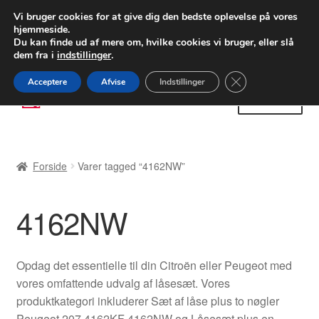
LEVERING fra 55 kr.
Vi bruger cookies for at give dig den bedste oplevelse på vores
hjemmeside.
FEDEX verdensomspændende forsendelse
Du kan finde ud af mere om, hvilke cookies vi bruger, eller slå
dem fra i
indstillinger
.
80 82 72 02
Man-fre 9-16
Close GDPR Cooki
Acceptere
Afvise
Indstillinger
Spring
Spring
Menu
til
til
navigation
indhold
Forside
Forside
Varer tagged “4162NW”
Betalinger
4162NW
Kasse
Klage
Opdag det essentielle til din Citroën eller Peugeot med
vores omfattende udvalg af låsesæt. Vores
Klageprocedure
produktkategori inkluderer Sæt af låse plus to nøgler
Peugeot 207 4162KF 4162NW og Låsesæt plus en