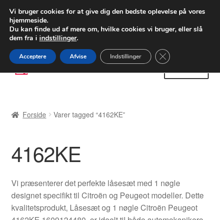
LEVERING fra 55 kr.
Vi bruger cookies for at give dig den bedste oplevelse på vores
hjemmeside.
FEDEX verdensomspændende forsendelse
Du kan finde ud af mere om, hvilke cookies vi bruger, eller slå
dem fra i
indstillinger
.
80 82 72 02
Man-fre 9-16
Close GDPR Cooki
Acceptere
Afvise
Indstillinger
Spring
Spring
Menu
til
til
navigation
indhold
Forside
Forside
Varer tagged “4162KE”
Betalinger
4162KE
Kasse
Klage
Vi præsenterer det perfekte låsesæt med 1 nøgle
designet specifikt til Citroën og Peugeot modeller. Dette
Klageprocedure
kvalitetsprodukt, Låsesæt og 1 nøgle Citroën Peugeot
4162KE 1609124480, er ideelt til både automekanikere