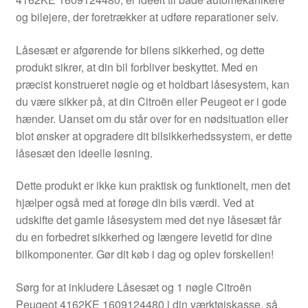
Kontakte
og bilejere, der foretrækker at udføre reparationer selv.
Kurv
Låsesæt er afgørende for bilens sikkerhed, og dette
produkt sikrer, at din bil forbliver beskyttet. Med en
Levering
præcist konstrueret nøgle og et holdbart låsesystem, kan
du være sikker på, at din Citroën eller Peugeot er i gode
Min Konto
hænder. Uanset om du står over for en nødsituation eller
blot ønsker at opgradere dit bilsikkerhedssystem, er dette
låsesæt den ideelle løsning.
Om os
Dette produkt er ikke kun praktisk og funktionelt, men det
Privatlivspolitik
hjælper også med at forøge din bils værdi. Ved at
udskifte det gamle låsesystem med det nye låsesæt får
Vilkår og betingelser
du en forbedret sikkerhed og længere levetid for dine
bilkomponenter. Gør dit køb i dag og oplev forskellen!
Sørg for at inkludere Låsesæt og 1 nøgle Citroën
Peugeot 4162KE 1609124480 i din værktøjskasse, så