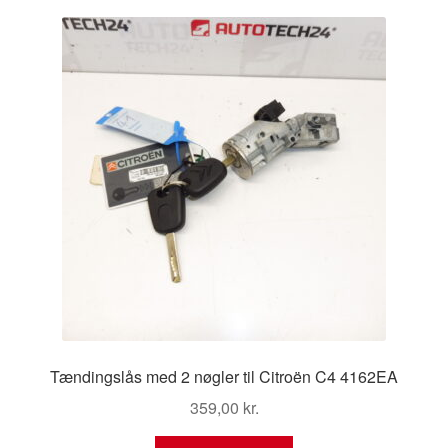
Kontakte
Kurv
Levering
Min Konto
Om os
Privatlivspolitik
Vilkår og betingelser
Tændingslås med 2 nøgler til Citroën C4 4162EA
359,00
kr.