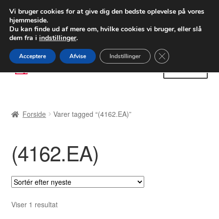
LEVERING fra 55 kr.
Vi bruger cookies for at give dig den bedste oplevelse på vores
hjemmeside.
FEDEX verdensomspændende forsendelse
Du kan finde ud af mere om, hvilke cookies vi bruger, eller slå
dem fra i
indstillinger
.
80 82 72 02
Man-fre 9-16
Close GDPR Cooki
Acceptere
Afvise
Indstillinger
Spring
Spring
Menu
til
til
navigation
indhold
Forside
Forside
Varer tagged “(4162.EA)”
Betalinger
(4162.EA)
Kasse
Klage
Klageprocedure
Viser 1 resultat