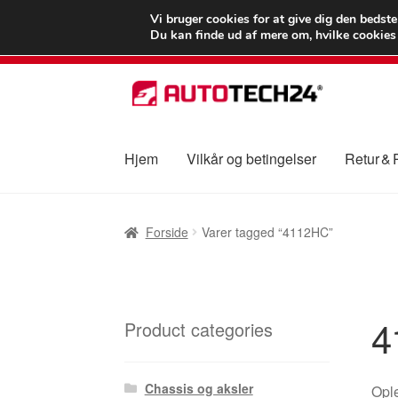
LEVERING fra 55
Vi bruger cookies for at give dig den bedst
Du kan finde ud af mere om, hvilke cookies v
Spring
Spring
til
til
navigation
indhold
Hjem
Vilkår og betingelser
Retur &
Forside
Betalinger
Kasse
Klage
Klageproced
Forside
Varer tagged “4112HC”
Vilkår og betingelser
4
Product categories
Chassis og aksler
Ople