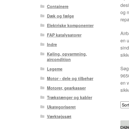
desi
Containere
og n
Dæk og fælge
repa
Elektriske komponenter
Airb
FAP katalysatorer
en u
Indre
sind
Køling, opvarmning,
sikk
aircondition
Søge
Legeme
9650
Motor - dele og tilbehør
en v
Motorer, gearkasser
sikk
Trækstænger og kabler
Ukategoriseret
Værktøjssæt