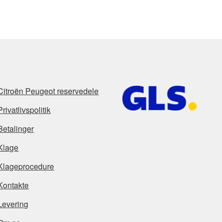
Citroën Peugeot reservedele
Privatlivspolitik
Betalinger
Klage
Klageprocedure
Kontakte
Levering