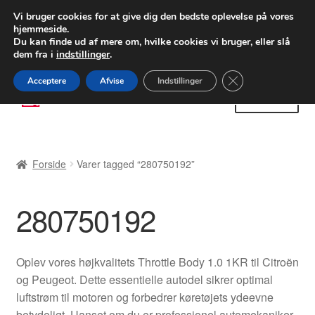
LEVERING fra 55 kr.
Vi bruger cookies for at give dig den bedste oplevelse på vores
hjemmeside.
FEDEX verdensomspændende forsendelse
Du kan finde ud af mere om, hvilke cookies vi bruger, eller slå
dem fra i
indstillinger
.
80 82 72 02
Man-fre 9-16
Close GDPR Cooki
Acceptere
Afvise
Indstillinger
Spring
Spring
Menu
til
til
navigation
indhold
Forside
Forside
Varer tagged “280750192”
Betalinger
280750192
Kasse
Klage
Oplev vores højkvalitets Throttle Body 1.0 1KR til Citroën
og Peugeot. Dette essentielle autodel sikrer optimal
Klageprocedure
luftstrøm til motoren og forbedrer køretøjets ydeevne
betydeligt. Uanset om du er professionel automekaniker