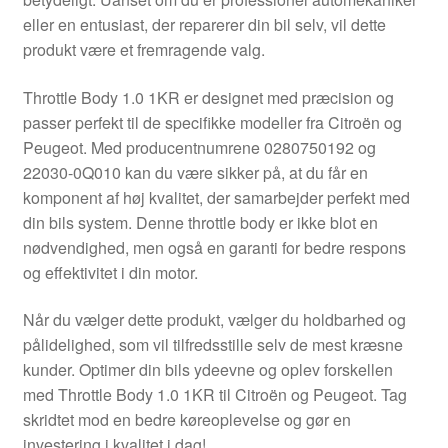
Kontakte
eller en entusiast, der reparerer din bil selv, vil dette
produkt være et fremragende valg.
Kurv
Throttle Body 1.0 1KR er designet med præcision og
Levering
passer perfekt til de specifikke modeller fra Citroën og
Peugeot. Med producentnumrene 0280750192 og
Min Konto
22030-0Q010 kan du være sikker på, at du får en
komponent af høj kvalitet, der samarbejder perfekt med
din bils system. Denne throttle body er ikke blot en
Om os
nødvendighed, men også en garanti for bedre respons
og effektivitet i din motor.
Privatlivspolitik
Når du vælger dette produkt, vælger du holdbarhed og
Vilkår og betingelser
pålidelighed, som vil tilfredsstille selv de mest kræsne
kunder. Optimer din bils ydeevne og oplev forskellen
med Throttle Body 1.0 1KR til Citroën og Peugeot. Tag
skridtet mod en bedre køreoplevelse og gør en
investering i kvalitet i dag!