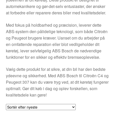
Kontakte
automekanikere og gør-det-selv entusiaster, der ønsker
at forbedre eller reparere deres biler med kvalitetsdeler.
Kurv
Med fokus på holdbarhed og præcision, leverer dette
Levering
ABS-system den pålidelige teknologi, som både Citroën
og Peugeot brugere kræver. Uanset om du arbejder på
Min Konto
en omfattende reparation eller blot vedligeholder dit
køretøj, lever selvfølgelig ABS Bosch de nødvendige
funktioner for en sikker og effektiv bremseoplevelse.
Om os
Vælg dette produkt for at sikre, at din bil har den bedste
Privatlivspolitik
ydeevne og sikkerhed. Med ABS Bosch til Citroën C4 og
Peugeot 307 kan du være tryg ved, at dit køretøj fungerer
Vilkår og betingelser
optimalt. Gør dit køb i dag og oplev forskellen, som
kvalitetsdele kan gøre!