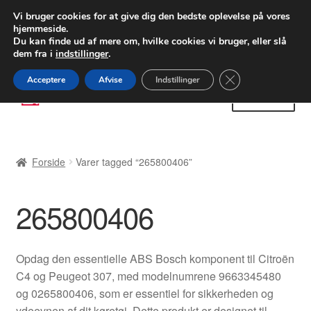
LEVERING fra 55 kr.
Vi bruger cookies for at give dig den bedste oplevelse på vores
hjemmeside.
FEDEX verdensomspændende forsendelse
Du kan finde ud af mere om, hvilke cookies vi bruger, eller slå
dem fra i
indstillinger
.
80 82 72 02
Man-fre 9-16
Close GDPR Cooki
Acceptere
Afvise
Indstillinger
Spring
Spring
Menu
til
til
navigation
indhold
Forside
Forside
Varer tagged “265800406”
Betalinger
265800406
Kasse
Klage
Opdag den essentielle ABS Bosch komponent til Citroën
C4 og Peugeot 307, med modelnumrene 9663345480
Klageprocedure
og 0265800406, som er essentiel for sikkerheden og
ydeevnen af dit køretøj. Dette produkt er designet til