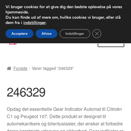
LEVERING fra 55 kr.
Vi bruger cookies for at give dig den bedste oplevelse på vores
hjemmeside.
FEDEX verdensomspændende forsendelse
Du kan finde ud af mere om, hvilke cookies vi bruger, eller slå
dem fra i
indstillinger
.
80 82 72 02
Man-fre 9-16
Close GDPR Cooki
Acceptere
Afvise
Indstillinger
Spring
Spring
Menu
til
til
navigation
indhold
Forside
Forside
Varer tagged “246329”
Betalinger
246329
Kasse
Klage
Opdag det essentielle Gear Indicator Automat til Citroën
C1 og Peugeot 107. Dette produkt er designet til
Klageprocedure
automekanikere og bilentusiaster, der ønsker at forbedre
deres køretøjets ydeevne og sikkerhed. Gear indikator er