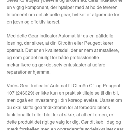
Kontakte
en vigtig komponent, der hjælper med at holde føreren
informeret om det aktuelle gear, hvilket er afgørende for
Kurv
en jævn og effektiv kørsel.
Levering
Med dette Gear Indicator Automat får du en pålidelig
løsning, der sikrer, at din Citroën eller Peugeot kører
Min Konto
optimalt. Det er en kvalitetsdel, der er nem at installere,
og som gør det muligt for både professionelle
mekanikere og gør-det-selv entusiaster at udføre
Om os
reparationer hjemme.
Privatlivspolitik
Vores Gear Indicator Automat til Citroën C1 og Peugeot
107 (246329) er ikke kun en praktisk tilføjelse til din bil,
Vilkår og betingelser
men også en investering i din køreoplevelse. Uanset om
du skal skifte gearindikatoren for at forbedre bilens
funktionalitet eller blot for at sikre, at alt er i orden, er
dette produkt det rigtige valg for dig. Gør dit køb i dag og
mærk forskellen med en opgraderet/autodelskvalitet gear