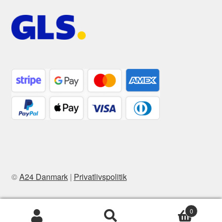
©
A24 Danmark
|
Privatlivspolitik
0
Søg
Søg