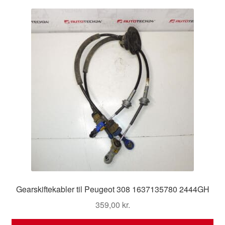
Kontakte
Kurv
Levering
Min Konto
Om os
Privatlivspolitik
Vilkår og betingelser
Gearskiftekabler til Peugeot 308 1637135780 2444GH
359,00
kr.