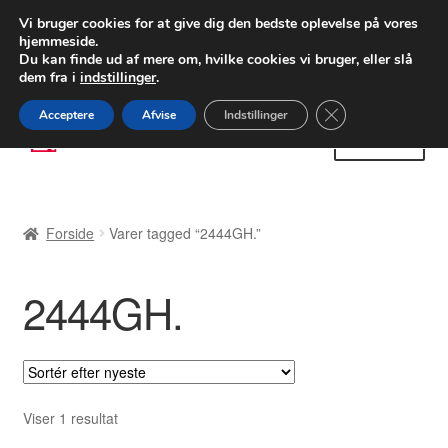
LEVERING fra 55 kr.
Vi bruger cookies for at give dig den bedste oplevelse på vores
hjemmeside.
FEDEX verdensomspændende forsendelse
Du kan finde ud af mere om, hvilke cookies vi bruger, eller slå
dem fra i
indstillinger
.
80 82 72 02
Man-fre 9-16
Close GDPR Cooki
Acceptere
Afvise
Indstillinger
Spring
Spring
Menu
til
til
navigation
indhold
Forside
Forside
Varer tagged “2444GH.”
Betalinger
2444GH.
Kasse
Klage
Klageprocedure
Viser 1 resultat