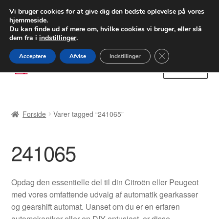
LEVERING fra 55 kr.
Vi bruger cookies for at give dig den bedste oplevelse på vores
hjemmeside.
FEDEX verdensomspændende forsendelse
Du kan finde ud af mere om, hvilke cookies vi bruger, eller slå
dem fra i
indstillinger
.
80 82 72 02
Man-fre 9-16
Close GDPR Cooki
Acceptere
Afvise
Indstillinger
Spring
Spring
Menu
til
til
navigation
indhold
Forside
Forside
Varer tagged “241065”
Betalinger
241065
Kasse
Klage
Opdag den essentielle del til din Citroën eller Peugeot
med vores omfattende udvalg af automatik gearkasser
Klageprocedure
og gearshift automat. Uanset om du er en erfaren
automekaniker eller en DIY entusiast, er disse