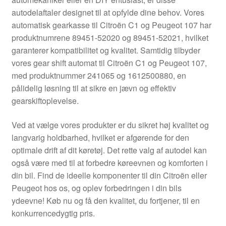
Kontakte
autodelaftaler designet til at opfylde dine behov. Vores
automatisk gearkasse til Citroën C1 og Peugeot 107 har
Kurv
produktnumrene 89451-52020 og 89451-52021, hvilket
garanterer kompatibilitet og kvalitet. Samtidig tilbyder
Levering
vores gear shift automat til Citroën C1 og Peugeot 107,
med produktnummer 241065 og 1612500880, en
Min Konto
pålidelig løsning til at sikre en jævn og effektiv
gearskiftoplevelse.
Om os
Ved at vælge vores produkter er du sikret høj kvalitet og
langvarig holdbarhed, hvilket er afgørende for den
Privatlivspolitik
optimale drift af dit køretøj. Det rette valg af autodel kan
også være med til at forbedre køreevnen og komforten i
Vilkår og betingelser
din bil. Find de ideelle komponenter til din Citroën eller
Peugeot hos os, og oplev forbedringen i din bils
ydeevne! Køb nu og få den kvalitet, du fortjener, til en
konkurrencedygtig pris.