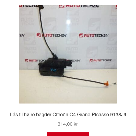
Kontakte
Kurv
Levering
Min Konto
Om os
Privatlivspolitik
Vilkår og betingelser
Lås til højre bagdør Citroën C4 Grand Picasso 9138J9
314,00
kr.