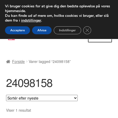
LEVERING fra 55 kr.
Vi bruger cookies for at give dig den bedste oplevelse på vores
hjemmeside.
FEDEX verdensomspændende forsendelse
Du kan finde ud af mere om, hvilke cookies vi bruger, eller slå
dem fra i
indstillinger
.
80 82 72 02
Man-fre 9-16
Close GDPR Cooki
Acceptere
Afvise
Indstillinger
Spring
Spring
Menu
til
til
navigation
indhold
Forside
Forside
Varer tagged “24098158”
Betalinger
24098158
Kasse
Klage
Klageprocedure
Viser 1 resultat