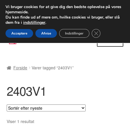
LEVERING fra 55 kr.
Vi bruger cookies for at give dig den bedste oplevelse på vores
hjemmeside.
FEDEX verdensomspændende forsendelse
Du kan finde ud af mere om, hvilke cookies vi bruger, eller slå
dem fra i
indstillinger
.
80 82 72 02
Man-fre 9-16
Close GDPR Cooki
Acceptere
Afvise
Indstillinger
Spring
Spring
Menu
til
til
navigation
indhold
Forside
Forside
Varer tagged “2403V1”
Betalinger
2403V1
Kasse
Klage
Klageprocedure
Viser 1 resultat