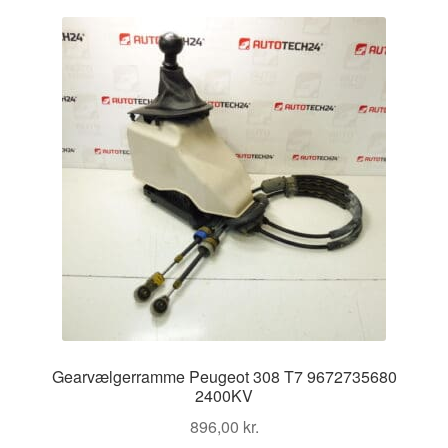
Kontakte
Kurv
Levering
Min Konto
Om os
Privatlivspolitik
Vilkår og betingelser
Gearvælgerramme Peugeot 308 T7 9672735680
2400KV
896,00
kr.