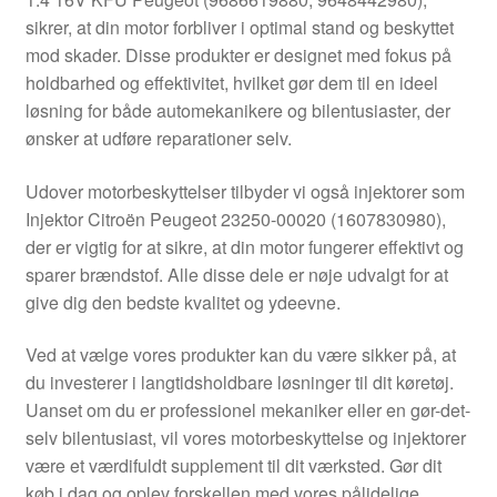
Kontakte
sikrer, at din motor forbliver i optimal stand og beskyttet
mod skader. Disse produkter er designet med fokus på
Kurv
holdbarhed og effektivitet, hvilket gør dem til en ideel
løsning for både automekanikere og bilentusiaster, der
Levering
ønsker at udføre reparationer selv.
Min Konto
Udover motorbeskyttelser tilbyder vi også injektorer som
Injektor Citroën Peugeot 23250-00020 (1607830980),
der er vigtig for at sikre, at din motor fungerer effektivt og
Om os
sparer brændstof. Alle disse dele er nøje udvalgt for at
give dig den bedste kvalitet og ydeevne.
Privatlivspolitik
Ved at vælge vores produkter kan du være sikker på, at
Vilkår og betingelser
du investerer i langtidsholdbare løsninger til dit køretøj.
Uanset om du er professionel mekaniker eller en gør-det-
selv bilentusiast, vil vores motorbeskyttelse og injektorer
være et værdifuldt supplement til dit værksted. Gør dit
køb i dag og oplev forskellen med vores pålidelige