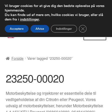
LEVERING fra 55 kr.
Vi bruger cookies for at give dig den bedste oplevelse på vores
hjemmeside.
FEDEX verdensomspændende forsendelse
Du kan finde ud af mere om, hvilke cookies vi bruger, eller slå
dem fra i
indstillinger
.
80 82 72 02
Man-fre 9-16
Close GDPR Cooki
Acceptere
Afvise
Indstillinger
Spring
Spring
Menu
til
til
navigation
indhold
Forside
Forside
Varer tagged “23250-00020”
Betalinger
23250-00020
Kasse
Klage
Motorbeskyttelse og injektorer er essentielle dele til
vedligeholdelse af din Citroën eller Peugeot. Vores
Klageprocedure
udvalg af motorbeskyttelser, herunder Motorbeskyttelse
1.4 16V KFU Peugeot (9686619880, 9648442980),