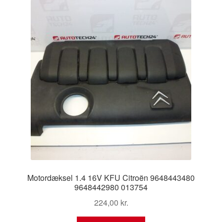
Motordæksel 1.4 16V KFU Citroën 9648443480
9648442980 013754
224,00
kr.