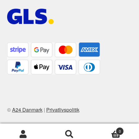
©
A24 Danmark
|
Privatlivspolitik
0
Søg
Søg