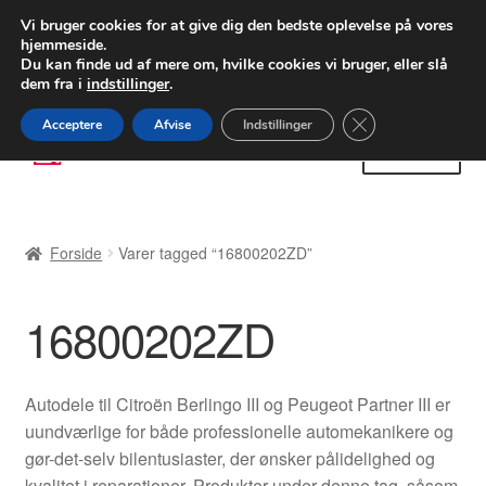
LEVERING fra 55 kr.
Vi bruger cookies for at give dig den bedste oplevelse på vores
hjemmeside.
FEDEX verdensomspændende forsendelse
Du kan finde ud af mere om, hvilke cookies vi bruger, eller slå
dem fra i
indstillinger
.
80 82 72 02
Man-fre 9-16
Close GDPR Cooki
Acceptere
Afvise
Indstillinger
Spring
Spring
Menu
til
til
navigation
indhold
Forside
Forside
Varer tagged “16800202ZD”
Betalinger
16800202ZD
Kasse
Klage
Autodele til Citroën Berlingo III og Peugeot Partner III er
uundværlige for både professionelle automekanikere og
Klageprocedure
gør-det-selv bilentusiaster, der ønsker pålidelighed og
kvalitet i reparationer. Produkter under denne tag, såsom