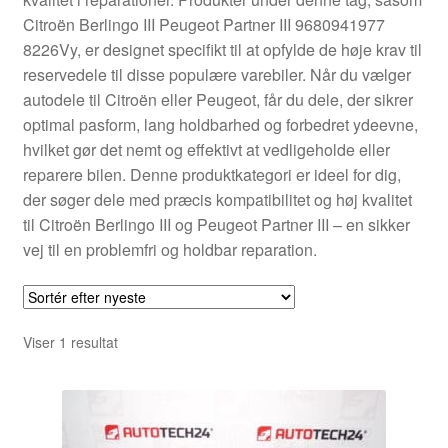
Kontakte
Citroën Berlingo III Peugeot Partner III 9680941977
8226Vy, er designet specifikt til at opfylde de høje krav til
Kurv
reservedele til disse populære varebiler. Når du vælger
autodele til Citroën eller Peugeot, får du dele, der sikrer
Levering
optimal pasform, lang holdbarhed og forbedret ydeevne,
hvilket gør det nemt og effektivt at vedligeholde eller
Min Konto
reparere bilen. Denne produktkategori er ideel for dig,
der søger dele med præcis kompatibilitet og høj kvalitet
til Citroën Berlingo III og Peugeot Partner III – en sikker
Om os
vej til en problemfri og holdbar reparation.
Privatlivspolitik
Vilkår og betingelser
Viser 1 resultat