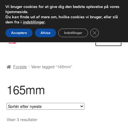
LEVERING fra 55 kr.
Vi bruger cookies for at give dig den bedste oplevelse på vores
hjemmeside.
FEDEX verdensomspændende forsendelse
Du kan finde ud af mere om, hvilke cookies vi bruger, eller slå
dem fra i
indstillinger
.
80 82 72 02
Man-fre 9-16
Close GDPR Cooki
Acceptere
Afvise
Indstillinger
Spring
Spring
Menu
til
til
navigation
indhold
Forside
Forside
Varer tagged “165mm”
Betalinger
165mm
Kasse
Klage
Klageprocedure
Sorteret
Viser 3 resultater
efter