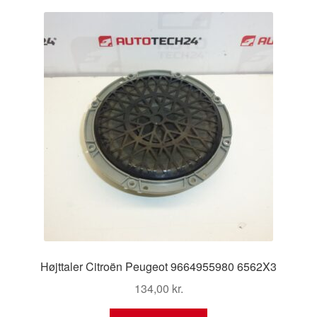
Kontakte
seneste
Kurv
Levering
Min Konto
Om os
Privatlivspolitik
Vilkår og betingelser
Højttaler Citroën Peugeot 9664955980 6562X3
134,00
kr.