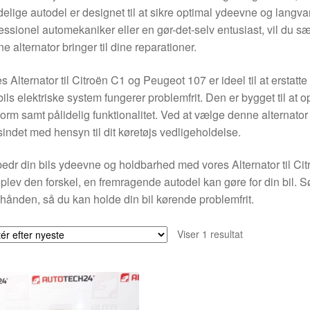
delige autodel er designet til at sikre optimal ydeevne og langvari
essionel automekaniker eller en gør-det-selv entusiast, vil du sæ
e alternator bringer til dine reparationer.
s Alternator til Citroën C1 og Peugeot 107 er ideel til at erstatte s
bils elektriske system fungerer problemfrit. Den er bygget til at
orm samt pålidelig funktionalitet. Ved at vælge denne alternator
 sindet med hensyn til dit køretøjs vedligeholdelse.
edr din bils ydeevne og holdbarhed med vores Alternator til Cit
plev den forskel, en fremragende autodel kan gøre for din bil. Sør
hånden, så du kan holde din bil kørende problemfrit.
Viser 1 resultat