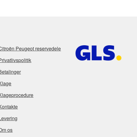
Citroën Peugeot reservedele
Privatlivspolitik
Betalinger
Klage
Klageprocedure
Kontakte
Levering
Om os