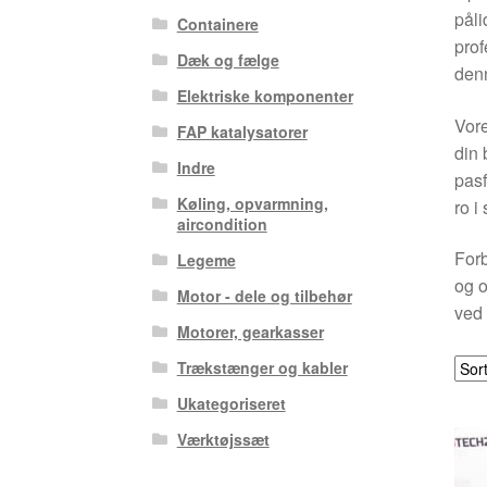
påli
Containere
prof
Dæk og fælge
denn
Elektriske komponenter
Vore
FAP katalysatorer
din 
Indre
pasf
Køling, opvarmning,
ro i
aircondition
Forb
Legeme
og o
Motor - dele og tilbehør
ved 
Motorer, gearkasser
Trækstænger og kabler
Ukategoriseret
Værktøjssæt