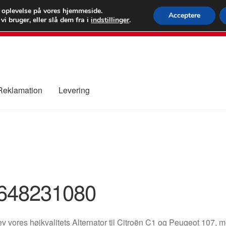
 kr.
FEDEX verdens
e oplevelse på vores hjemmeside.
Acceptere
i bruger, eller slå dem fra i
indstillinger
.
80 82 7
 Reklamation
Levering
ure
Kontakte
Kurv
Levering
Min Konto
Om os
Privatlivspolitik
648231080
v vores højkvalitets Alternator til Citroën C1 og Peugeot 10