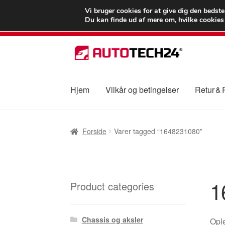
LEVERING fra 55
Vi bruger cookies for at give dig den bedst
Du kan finde ud af mere om, hvilke cookies v
Spring
Spring
til
til
navigation
indhold
Hjem
Vilkår og betingelser
Retur &
Forside
Betalinger
Kasse
Klage
Klageproced
Forside
Varer tagged “1648231080”
Vilkår og betingelser
1
Product categories
Chassis og aksler
Ople