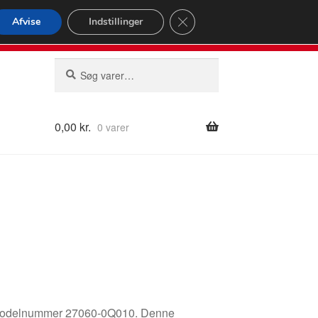
omspændende forsendelse
Close GDPR Cookie Banner
Afvise
Indstillinger
2 02
Man-fre 9-16
Søg
Søg
efter:
0,00
kr.
0 varer
7, modelnummer 27060-0Q010. Denne