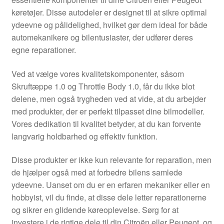
Kontakte
køretøjer. Disse autodeler er designet til at sikre optimal
ydeevne og pålidelighed, hvilket gør dem ideal for både
Kurv
automekanikere og bilentusiaster, der udfører deres
egne reparationer.
Levering
Ved at vælge vores kvalitetskomponenter, såsom
Min Konto
Skruftæppe 1.0 og Throttle Body 1.0, får du ikke blot
delene, men også trygheden ved at vide, at du arbejder
med produkter, der er perfekt tilpasset dine bilmodeller.
Om os
Vores dedikation til kvalitet betyder, at du kan forvente
langvarig holdbarhed og effektiv funktion.
Privatlivspolitik
Disse produkter er ikke kun relevante for reparation, men
Vilkår og betingelser
de hjælper også med at forbedre bilens samlede
ydeevne. Uanset om du er en erfaren mekaniker eller en
hobbyist, vil du finde, at disse dele letter reparationerne
og sikrer en glidende køreoplevelse. Sørg for at
investere i de rigtige dele til din Citroën eller Peugeot, og