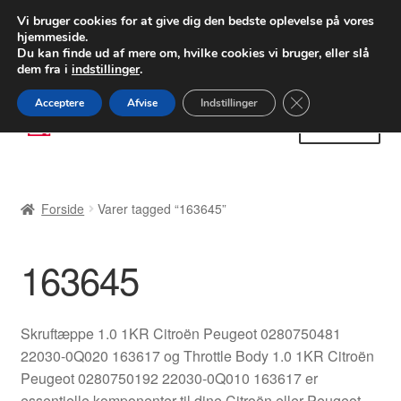
LEVERING fra 55 kr.
Vi bruger cookies for at give dig den bedste oplevelse på vores
hjemmeside.
FEDEX verdensomspændende forsendelse
Du kan finde ud af mere om, hvilke cookies vi bruger, eller slå
dem fra i
indstillinger
.
80 82 72 02
Man-fre 9-16
Close GDPR Cooki
Acceptere
Afvise
Indstillinger
Spring
Spring
Menu
til
til
navigation
indhold
Forside
Forside
Varer tagged “163645”
Betalinger
163645
Kasse
Klage
Skruftæppe 1.0 1KR Citroën Peugeot 0280750481
22030-0Q020 163617 og Throttle Body 1.0 1KR Citroën
Klageprocedure
Peugeot 0280750192 22030-0Q010 163617 er
essentielle komponenter til dine Citroën eller Peugeot