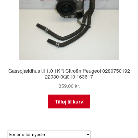
Gasspjældhus til 1.0 1KR Citroën Peugeot 0280750192
22030-0Q010 163617
359,00
kr.
Tilføj til kurv