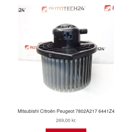
Kontakte
Kurv
Levering
Min Konto
Om os
Privatlivspolitik
Vilkår og betingelser
Mitsubishi Citroën Peugeot 7802A217 6441Z4
269,00
kr.