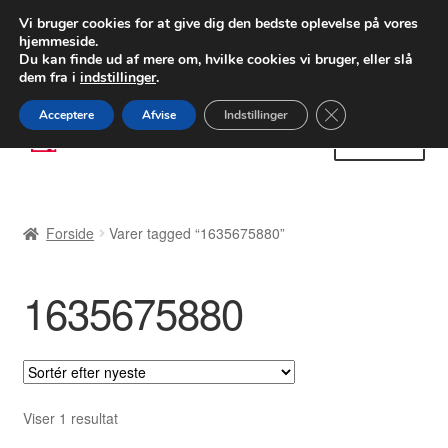
LEVERING fra 55 kr.
Vi bruger cookies for at give dig den bedste oplevelse på vores
hjemmeside.
FEDEX verdensomspændende forsendelse
Du kan finde ud af mere om, hvilke cookies vi bruger, eller slå
dem fra i
indstillinger
.
80 82 72 02
Man-fre 9-16
Close GDPR Cooki
Acceptere
Afvise
Indstillinger
Spring
Spring
Menu
til
til
navigation
indhold
Forside
Forside
Varer tagged “1635675880”
Betalinger
1635675880
Kasse
Klage
Klageprocedure
Viser 1 resultat