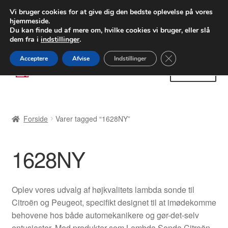
LEVERING fra 55 kr.
Vi bruger cookies for at give dig den bedste oplevelse på vores
hjemmeside.
FEDEX verdensomspændende forsendelse
Du kan finde ud af mere om, hvilke cookies vi bruger, eller slå
dem fra i
indstillinger
.
80 82 72 02
Man-fre 9-16
Close GDPR Cooki
Acceptere
Afvise
Indstillinger
Spring
Spring
Menu
til
til
navigation
indhold
Forside
Forside
Varer tagged “1628NY”
Betalinger
1628NY
Kasse
Klage
Oplev vores udvalg af højkvalitets lambda sonde til
Citroën og Peugeot, specifikt designet til at imødekomme
Klageprocedure
behovene hos både automekanikere og gør-det-selv
entusiaster. Med produkter som Lambda Sonda Citroën