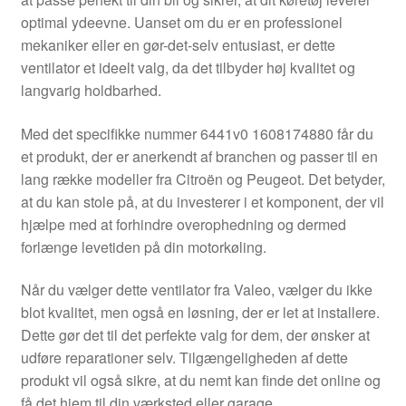
Kontakte
optimal ydeevne. Uanset om du er en professionel
mekaniker eller en gør-det-selv entusiast, er dette
Kurv
ventilator et ideelt valg, da det tilbyder høj kvalitet og
langvarig holdbarhed.
Levering
Med det specifikke nummer 6441v0 1608174880 får du
Min Konto
et produkt, der er anerkendt af branchen og passer til en
lang række modeller fra Citroën og Peugeot. Det betyder,
at du kan stole på, at du investerer i et komponent, der vil
Om os
hjælpe med at forhindre overophedning og dermed
forlænge levetiden på din motorkøling.
Privatlivspolitik
Når du vælger dette ventilator fra Valeo, vælger du ikke
Vilkår og betingelser
blot kvalitet, men også en løsning, der er let at installere.
Dette gør det til det perfekte valg for dem, der ønsker at
udføre reparationer selv. Tilgængeligheden af dette
produkt vil også sikre, at du nemt kan finde det online og
få det hjem til din værksted eller garage.