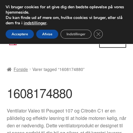
LEVERING fra 55 kr.
Vi bruger cookies for at give dig den bedste oplevelse på vores
hjemmeside.
FEDEX verdensomspændende forsendelse
Du kan finde ud af mere om, hvilke cookies vi bruger, eller slå
dem fra i
indstillinger
.
80 82 72 02
Man-fre 9-16
Close GDPR Cooki
Acceptere
Afvise
Indstillinger
Spring
Spring
Menu
til
til
navigation
indhold
Forside
Forside
Varer tagged “1608174880”
Betalinger
1608174880
Kasse
Klage
Ventilator Valeo til Peugeot 107 og Citroën C1 er en
pålidelig og effektiv løsning til at holde motoren kølig, når
Klageprocedure
den er nødvendig. Dette ventilatorprodukt er designet til
at passe perfekt til din bil og sikrer, at dit køretøj leverer