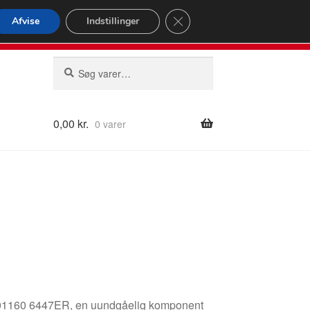
omspændende forsendelse
Close GDPR Cookie Banner
Afvise
Indstillinger
2 02
Man-fre 9-16
Søg
Søg
efter:
0,00
kr.
0 varer
2801160 6447ER, en uundgåelig komponent