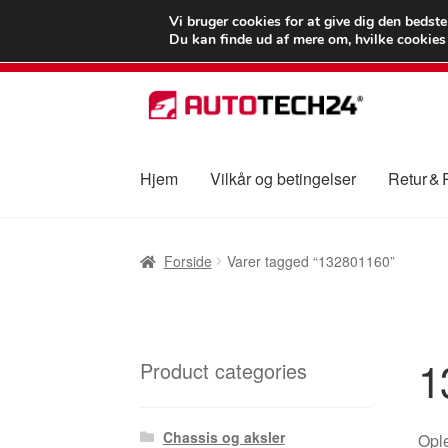
LEVERING fra 55
Vi bruger cookies for at give dig den bedst
Du kan finde ud af mere om, hvilke cookies v
Spring
Spring
til
til
navigation
indhold
Hjem
Vilkår og betingelser
Retur &
Forside
Betalinger
Kasse
Klage
Klageproced
Forside
Varer tagged “132801160”
Vilkår og betingelser
1
Product categories
Chassis og aksler
Ople