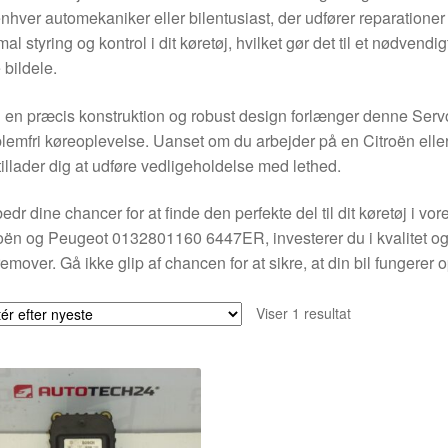
enhver automekaniker eller bilentusiast, der udfører reparationer 
mal styring og kontrol i dit køretøj, hvilket gør det til et nødvendi
 bildele.
en præcis konstruktion og robust design forlænger denne Serv
lemfri køreoplevelse. Uanset om du arbejder på en Citroën eller
tillader dig at udføre vedligeholdelse med lethed.
edr dine chancer for at finde den perfekte del til dit køretøj i v
oën og Peugeot 0132801160 6447ER, investerer du i kvalitet og p
fremover. Gå ikke glip af chancen for at sikre, at din bil fungerer o
Viser 1 resultat