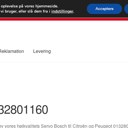
 kr.
FEDEX verdens
e oplevelse på vores hjemmeside.
Acceptere
i bruger, eller slå dem fra i
indstillinger
.
80 82 7
 Reklamation
Levering
ure
Kontakte
Kurv
Levering
Min Konto
Om os
Privatlivspolitik
32801160
v vores højkvalitets Servo Bosch til Citroën og Peugeot 013