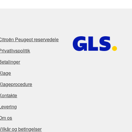
Citroën Peugeot reservedele
Privatlivspolitik
Betalinger
Klage
Klageprocedure
Kontakte
Levering
Om os
Vilkår og betingelser