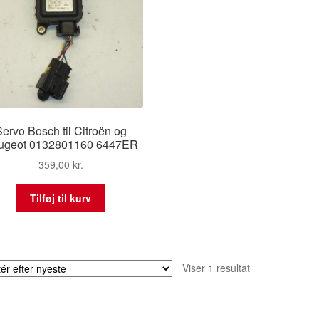
ervo Bosch til Citroën og
ugeot 0132801160 6447ER
359,00
kr.
Tilføj til kurv
Viser 1 resultat