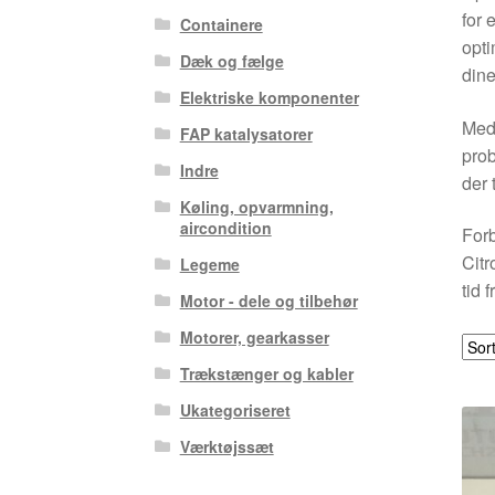
for 
Containere
opti
Dæk og fælge
dine
Elektriske komponenter
Med 
FAP katalysatorer
prob
Indre
der 
Køling, opvarmning,
aircondition
Forb
Citr
Legeme
tid 
Motor - dele og tilbehør
Motorer, gearkasser
Trækstænger og kabler
Ukategoriseret
Værktøjssæt