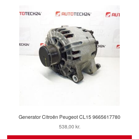
Kontakte
Kurv
Levering
Min Konto
Om os
Privatlivspolitik
Vilkår og betingelser
Generator Citroën Peugeot CL15 9665617780
538,00
kr.