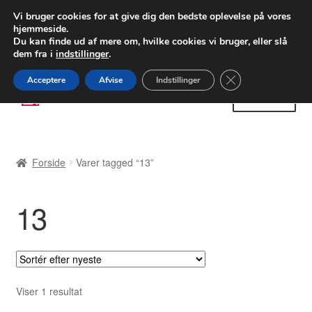
LEVERING fra 55 kr.
Vi bruger cookies for at give dig den bedste oplevelse på vores
hjemmeside.
FEDEX verdensomspændende forsendelse
Du kan finde ud af mere om, hvilke cookies vi bruger, eller slå
dem fra i
indstillinger
.
80 82 72 02
Man-fre 9-16
Close GDPR Cooki
Acceptere
Afvise
Indstillinger
Spring
Spring
Menu
til
til
navigation
indhold
Forside
Forside
Varer tagged “13”
Betalinger
13
Kasse
Klage
Klageprocedure
Viser 1 resultat