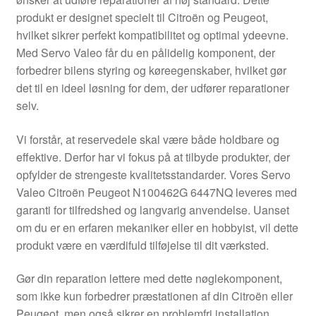
Kontakte
produkt er designet specielt til Citroën og Peugeot,
hvilket sikrer perfekt kompatibilitet og optimal ydeevne.
Kurv
Med Servo Valeo får du en pålidelig komponent, der
forbedrer bilens styring og køreegenskaber, hvilket gør
Levering
det til en ideel løsning for dem, der udfører reparationer
selv.
Min Konto
Vi forstår, at reservedele skal være både holdbare og
effektive. Derfor har vi fokus på at tilbyde produkter, der
Om os
opfylder de strengeste kvalitetsstandarder. Vores Servo
Valeo Citroën Peugeot N100462G 6447NQ leveres med
Privatlivspolitik
garanti for tilfredshed og langvarig anvendelse. Uanset
om du er en erfaren mekaniker eller en hobbyist, vil dette
Vilkår og betingelser
produkt være en værdifuld tilføjelse til dit værksted.
Gør din reparation lettere med dette nøglekomponent,
som ikke kun forbedrer præstationen af din Citroën eller
Peugeot, men også sikrer en problemfri installation.