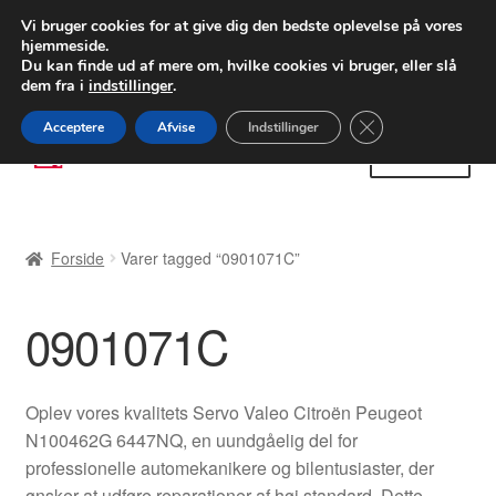
LEVERING fra 55 kr.
Vi bruger cookies for at give dig den bedste oplevelse på vores
hjemmeside.
FEDEX verdensomspændende forsendelse
Du kan finde ud af mere om, hvilke cookies vi bruger, eller slå
dem fra i
indstillinger
.
80 82 72 02
Man-fre 9-16
Close GDPR Cooki
Acceptere
Afvise
Indstillinger
Spring
Spring
Menu
til
til
navigation
indhold
Forside
Forside
Varer tagged “0901071C”
Betalinger
0901071C
Kasse
Klage
Oplev vores kvalitets Servo Valeo Citroën Peugeot
N100462G 6447NQ, en uundgåelig del for
Klageprocedure
professionelle automekanikere og bilentusiaster, der
ønsker at udføre reparationer af høj standard. Dette