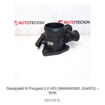
Kontakte
Kurv
Levering
Min Konto
Om os
Privatlivspolitik
Vilkår og betingelser
Gasspjæld til Peugeot 2.0 HDi (9664960080, 0345F2) –
RHK
224,00
kr.