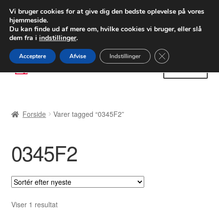
LEVERING fra 55 kr.
Vi bruger cookies for at give dig den bedste oplevelse på vores
hjemmeside.
FEDEX verdensomspændende forsendelse
Du kan finde ud af mere om, hvilke cookies vi bruger, eller slå
dem fra i
indstillinger
.
80 82 72 02
Man-fre 9-16
Close GDPR Cooki
Acceptere
Afvise
Indstillinger
Spring
Spring
Menu
til
til
navigation
indhold
Forside
Forside
Varer tagged “0345F2”
Betalinger
0345F2
Kasse
Klage
Klageprocedure
Viser 1 resultat