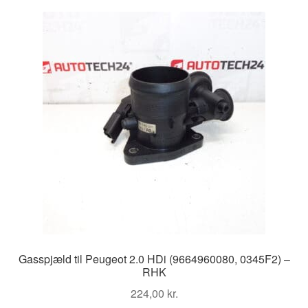
Kontakte
Kurv
Levering
Min Konto
Om os
Privatlivspolitik
Vilkår og betingelser
Gasspjæld til Peugeot 2.0 HDi (9664960080, 0345F2) –
RHK
224,00
kr.