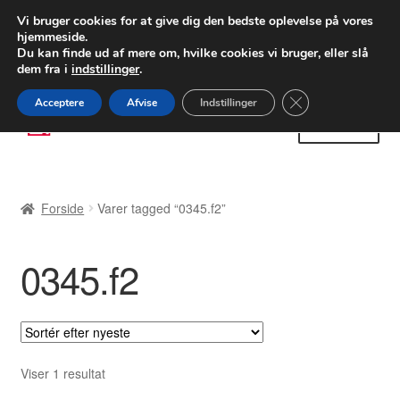
LEVERING fra 55 kr.
Vi bruger cookies for at give dig den bedste oplevelse på vores
hjemmeside.
FEDEX verdensomspændende forsendelse
Du kan finde ud af mere om, hvilke cookies vi bruger, eller slå
dem fra i
indstillinger
.
80 82 72 02
Man-fre 9-16
Close GDPR Cooki
Acceptere
Afvise
Indstillinger
Spring
Spring
Menu
til
til
navigation
indhold
Forside
Forside
Varer tagged “0345.f2”
Betalinger
0345.f2
Kasse
Klage
Klageprocedure
Viser 1 resultat