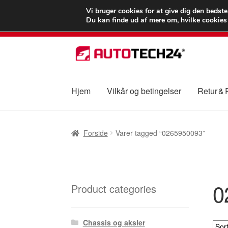
LEVERING fra 55
Vi bruger cookies for at give dig den bedst
Du kan finde ud af mere om, hvilke cookies v
Spring
Spring
til
til
navigation
indhold
Hjem
Vilkår og betingelser
Retur &
Forside
Betalinger
Kasse
Klage
Klageproced
Forside
Varer tagged “0265950093”
Vilkår og betingelser
0
Product categories
Chassis og aksler