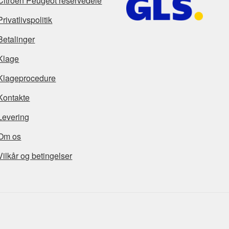
Citroën Peugeot reservedele
Privatlivspolitik
Betalinger
Klage
Klageprocedure
Kontakte
Levering
Om os
Vilkår og betingelser