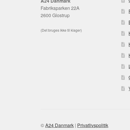
A24 Danmark
Fabriksparken 22A
2600 Glostrup
(Det bruges ikke til klager)
©
A24 Danmark
|
Privatlivspolitik