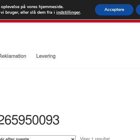
 kr.
FEDEX verdens
e oplevelse på vores hjemmeside.
Acceptere
i bruger, eller slå dem fra i
indstillinger
.
80 82 7
 Reklamation
Levering
ure
Kontakte
Kurv
Levering
Min Konto
Om os
Privatlivspolitik
265950093
Viser 1 resultat